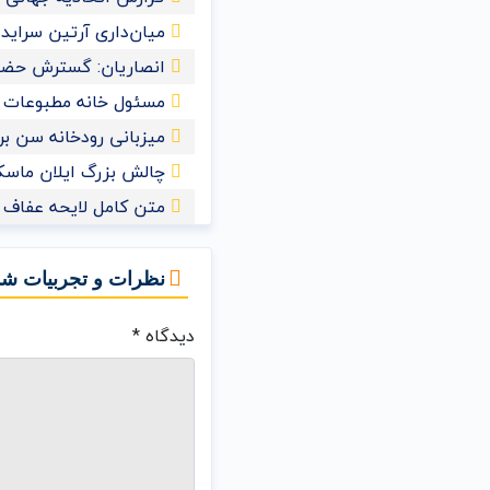
میان‌داری آرتین سراید
انصاریان: گسترش حضور
مسئول خانه مطبوعات 
میزبانی رودخانه سن برای ش
چالش بزرگ ایلان ماسک 
متن کامل لایحه عفاف و
نظرات و تجربیات شم
دیدگاه
*