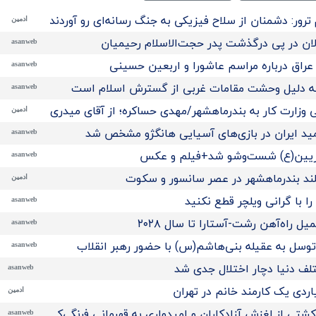
ترور: دشمنان از سلاح فیزیکی به جنگ رسانه‌ای رو آوردند/تحلیل
ادمین
ان در پی درگذشت پدر حجت‌الاسلام رحیمیان
asanweb
راق درباره مراسم عاشورا و اربعین حسینی
asanweb
‌ به دلیل وحشت مقامات غربی از گسترش اسلام است
asanweb
 وزارت کار به بندرماهشهر/مهدی حساکره؛ از آقای میدری تشکر میک
ادمین
مید ایران در بازی‌های آسیایی هانگژو مشخص شد
asanweb
ریین(ع) شست‌وشو شد+فیلم و عکس
asanweb
ند بندرماهشهر در عصر سانسور و سکوت
ادمین
ا با گرانی ویلچر قطع نکنید
asanweb
 راه‌آهن رشت-آستارا تا سال ‌۲۰۲۸
asanweb
توسل به عقیله بنی‌هاشم(س) با حضور رهبر انقلاب
asanweb
تلف دنیا دچار اختلال جدی شد
asanweb
ادمین
تی از لغزش آزادکاران و امیدواری به قهرمانی فرنگی‌کاران نوجوان 
asanweb