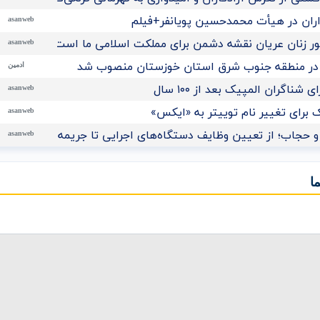
اران در هیأت محمدحسین پویانفر+فیلم
asanweb
 زنان عریان نقشه دشمن برای مملکت اسلامی ما است
asanweb
در منطقه جنوب شرق استان خوزستان منصوب شد
ادمین
ناگران المپیک بعد از ۱۰۰ سال
asanweb
برای تغییر نام توییتر به «ایکس»
asanweb
 حجاب؛ از تعیین وظایف دستگاه‌های اجرایی تا جریمه نقدی برای م
asanweb
ا