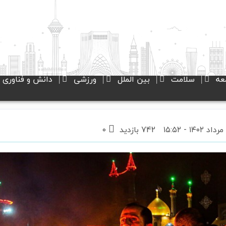
عه
سلامت
بین الملل
ورزشی
دانش و فناوری
742 بازدید
۰