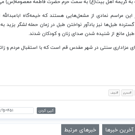
 به کریمه اهل بیت(ع) به سمت حرم حضرت فاطمه معصومه(س) می‌ر
ن مراسم نمادی از مشعل‌هایی هستند که خیمه‌گاه اباعبدالله الح
ترده طبل‌ها نیز یادآور نواختن طبل در زمان حمله لشگر یزید به
 طبل مانع از شنیده شدن صدای زنان و کودکان شدند.
های عزاداری سنتی در شهر مقدس قم است که با استقبال مردم و زائر
#محرم
#نجف
کپی کردن
آخرین خبرها
خبرهای مرتبط