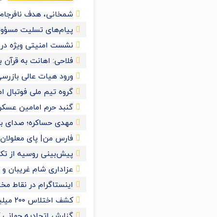
شمخانی، هدف نافرجام 
پیام‌های تسلیت مسؤول
نشست امنیتی ویژه در ع
فلاحی: اهانت به قرآن
ورود هیات عالی بازرسی
گروه تیم ملی فوتبال ا
گنبد حرم امامین عسک
مهدی حساکره؛ صدای بل
فارس من| پای معلولان ر
پیش‌بینی روسیه از تکمیل
عزاداری شام غریبان و 
اینستاگرام در نقاط مخ
کشف اختلاس ۲۰۰ میلیاردی یک کارمند خانم در تهران
گزارش اتحادیه جهانی کش