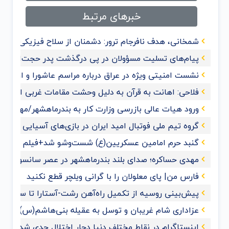
خبرهای مرتبط
شمخانی، هدف نافرجام ترور: دشمنان از سلاح فیزیکی به 
پیام‌های تسلیت مسؤولان در پی درگذشت پدر حجت‌الاسلام
نشست امنیتی ویژه در عراق درباره مراسم عاشورا و اربعی
فلاحی: اهانت به قرآن‌ به دلیل وحشت مقامات غربی از گ
ورود هیات عالی بازرسی وزارت کار به بندرماهشهر/مهدی حس
گروه تیم ملی فوتبال امید ایران در بازی‌های آسیایی هان
گنبد حرم امامین عسکریین(ع) شست‌وشو شد+فیلم و عک
مهدی حساکره؛ صدای بلند بندرماهشهر در عصر سانسور و 
فارس من| پای معلولان را با گرانی ویلچر قطع نکنید
پیش‌بینی روسیه از تکمیل راه‌آهن رشت-آستارا تا سال ‌۲۰۲۸
عزاداری شام غریبان و توسل به عقیله بنی‌هاشم(س) با حضو
اینستاگرام در نقاط مختلف دنیا دچار اختلال جدی شد