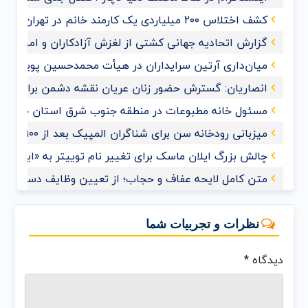
کشف اختلاس ۲۰۰ میلیاردی یک کارمند خانم در تهران
گزارش اتحادیه جهانی کشتی از لغزش آزادکاران و امیدواری ب
میان‌داری آرتین سرایداران در هیأت محمدحسین پویانفر+ف
انصاریان: گسترش حضور زنان عریان نقشه دشمن برای ممل
مسئول خانه مطبوعات در منطقه جنوب شرق استان خوزس
میزبانی رودخانه سن برای شناگران المپیک بعد از ۱۰۰ سال
چالش بزرگ ایلان ماسک برای تغییر نام توییتر به «ایکس»
متن کامل لایحه عفاف و حجاب؛ از تعیین وظایف دستگاه‌های
نظرات و تجربیات شما
دیدگاه
*