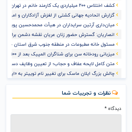
کشف اختلاس ۲۰۰ میلیاردی یک کارمند خانم در تهران
گزارش اتحادیه جهانی کشتی از لغزش آزادکاران و امیدواری ب
میان‌داری آرتین سرایداران در هیأت محمدحسین پویانفر+ف
انصاریان: گسترش حضور زنان عریان نقشه دشمن برای ممل
مسئول خانه مطبوعات در منطقه جنوب شرق استان خوزس
میزبانی رودخانه سن برای شناگران المپیک بعد از ۱۰۰ سال
متن کامل لایحه عفاف و حجاب؛ از تعیین وظایف دستگاه‌های
چالش بزرگ ایلان ماسک برای تغییر نام توییتر به «ایکس»
نظرات و تجربیات شما
دیدگاه
*