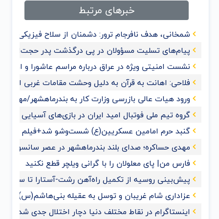
خبرهای مرتبط
شمخانی، هدف نافرجام ترور: دشمنان از سلاح فیزیکی به 
پیام‌های تسلیت مسؤولان در پی درگذشت پدر حجت‌الاسلام
نشست امنیتی ویژه در عراق درباره مراسم عاشورا و اربعی
فلاحی: اهانت به قرآن‌ به دلیل وحشت مقامات غربی از گ
ورود هیات عالی بازرسی وزارت کار به بندرماهشهر/مهدی حس
گروه تیم ملی فوتبال امید ایران در بازی‌های آسیایی هان
گنبد حرم امامین عسکریین(ع) شست‌وشو شد+فیلم و عک
مهدی حساکره؛ صدای بلند بندرماهشهر در عصر سانسور و 
فارس من| پای معلولان را با گرانی ویلچر قطع نکنید
پیش‌بینی روسیه از تکمیل راه‌آهن رشت-آستارا تا سال ‌۲۰۲۸
عزاداری شام غریبان و توسل به عقیله بنی‌هاشم(س) با حضو
اینستاگرام در نقاط مختلف دنیا دچار اختلال جدی شد