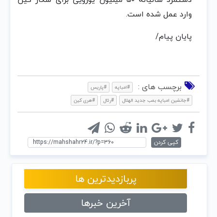
وارد عمل شده است.
پایان پیام/
برچسب های :
#امباپه
#پاریس
#جانشین امباپه بمب جدید الهلال
#رئال
#هری کین
کپی کردن
پربازدیدترین ها
آخرین خبرها