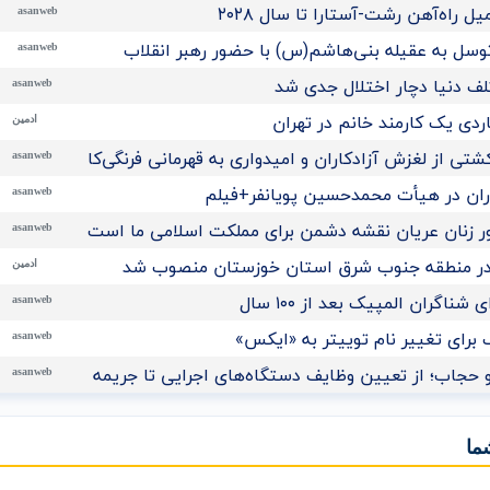
راه‌آهن رشت-آستارا تا سال ‌۲۰۲۸
asanweb
توسل به عقیله بنی‌هاشم(س) با حضور رهبر انقلاب
asanweb
لف دنیا دچار اختلال جدی شد
asanweb
ادمین
تی از لغزش آزادکاران و امیدواری به قهرمانی فرنگی‌کاران نوجوان ا
asanweb
اران در هیأت محمدحسین پویانفر+فیلم
asanweb
 زنان عریان نقشه دشمن برای مملکت اسلامی ما است
asanweb
در منطقه جنوب شرق استان خوزستان منصوب شد
ادمین
ناگران المپیک بعد از ۱۰۰ سال
asanweb
برای تغییر نام توییتر به «ایکس»
asanweb
 حجاب؛ از تعیین وظایف دستگاه‌های اجرایی تا جریمه نقدی برای م
asanweb
ما