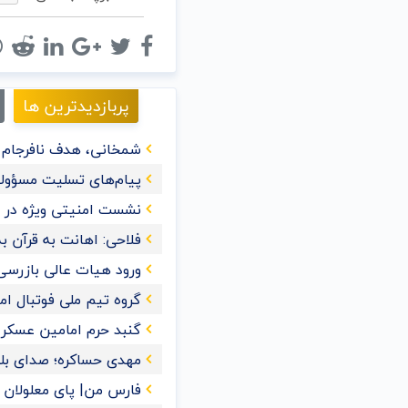
پربازدیدترین ها
شمخانی، هدف نافرجام ت
پیام‌های تسلیت مسؤولا
نشست امنیتی ویژه در ع
فلاحی: اهانت به قرآن‌
ورود هیات عالی بازرسی
گروه تیم ملی فوتبال ا
گنبد حرم امامین عسک
مهدی حساکره؛ صدای بل
فارس من| پای معلولان را