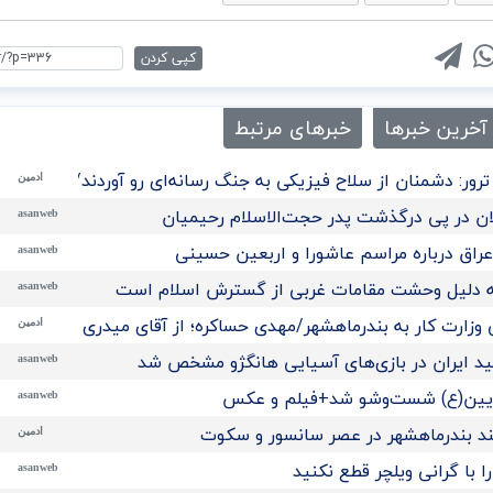
کپی کردن
آخرین خبرها
خبرهای مرتبط
رور: دشمنان از سلاح فیزیکی به جنگ رسانه‌ای رو آوردند/تحلیل
ادمین
ن در پی درگذشت پدر حجت‌الاسلام رحیمیان
asanweb
راق درباره مراسم عاشورا و اربعین حسینی
asanweb
 به دلیل وحشت مقامات غربی از گسترش اسلام است
asanweb
 وزارت کار به بندرماهشهر/مهدی حساکره؛ از آقای میدری تشکر میکن
ادمین
مید ایران در بازی‌های آسیایی هانگژو مشخص شد
asanweb
ریین(ع) شست‌وشو شد+فیلم و عکس
asanweb
ند بندرماهشهر در عصر سانسور و سکوت
ادمین
 با گرانی ویلچر قطع نکنید
asanweb