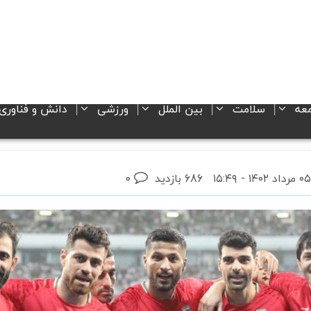
عه
سلامت
بین الملل
ورزشی
دانش و فناوری
686 بازدید
۰