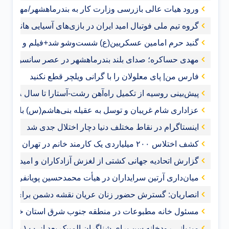
ورود هیات عالی بازرسی وزارت کار به بندرماهشهر/مهدی حس
گروه تیم ملی فوتبال امید ایران در بازی‌های آسیایی هانگژ
گنبد حرم امامین عسکریین(ع) شست‌وشو شد+فیلم و عکس
مهدی حساکره؛ صدای بلند بندرماهشهر در عصر سانسور و 
فارس من| پای معلولان را با گرانی ویلچر قطع نکنید
پیش‌بینی روسیه از تکمیل راه‌آهن رشت-آستارا تا سال ‌۲۰۲۸
عزاداری شام غریبان و توسل به عقیله بنی‌هاشم(س) با حضور 
اینستاگرام در نقاط مختلف دنیا دچار اختلال جدی شد
کشف اختلاس ۲۰۰ میلیاردی یک کارمند خانم در تهران
گزارش اتحادیه جهانی کشتی از لغزش آزادکاران و امیدواری ب
میان‌داری آرتین سرایداران در هیأت محمدحسین پویانفر+فیلم
انصاریان: گسترش حضور زنان عریان نقشه دشمن برای ممل
مسئول خانه مطبوعات در منطقه جنوب شرق استان خوزست
میزبانی رودخانه سن برای شناگران المپیک بعد از ۱۰۰ سال