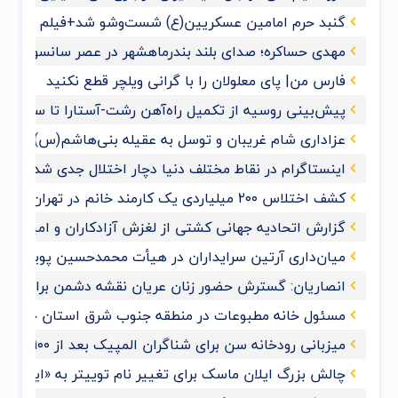
گنبد حرم امامین عسکریین(ع) شست‌وشو شد+فیلم و عک
مهدی حساکره؛ صدای بلند بندرماهشهر در عصر سانسور و 
فارس من| پای معلولان را با گرانی ویلچر قطع نکنید
پیش‌بینی روسیه از تکمیل راه‌آهن رشت-آستارا تا سال ‌۲۰۲۸
عزاداری شام غریبان و توسل به عقیله بنی‌هاشم(س) با حضو
اینستاگرام در نقاط مختلف دنیا دچار اختلال جدی شد
کشف اختلاس ۲۰۰ میلیاردی یک کارمند خانم در تهران
گزارش اتحادیه جهانی کشتی از لغزش آزادکاران و امیدواری ب
میان‌داری آرتین سرایداران در هیأت محمدحسین پویانفر+ف
انصاریان: گسترش حضور زنان عریان نقشه دشمن برای ممل
مسئول خانه مطبوعات در منطقه جنوب شرق استان خوزس
میزبانی رودخانه سن برای شناگران المپیک بعد از ۱۰۰ سال
چالش بزرگ ایلان ماسک برای تغییر نام توییتر به «ایکس»