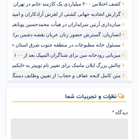
کشف اختلاس ۲۰۰ میلیاردی یک کارمند خانم در تهران
گزارش اتحادیه جهانی کشتی از لغزش آزادکاران و امیدواری ب
میان‌داری آرتین سرایداران در هیأت محمدحسین پویانفر+فیلم
انصاریان: گسترش حضور زنان عریان نقشه دشمن برای ممل
مسئول خانه مطبوعات در منطقه جنوب شرق استان خوزست
میزبانی رودخانه سن برای شناگران المپیک بعد از ۱۰۰ سال
چالش بزرگ ایلان ماسک برای تغییر نام توییتر به «ایکس»
متن کامل لایحه عفاف و حجاب؛ از تعیین وظایف دستگاه‌های ا
نظرات و تجربیات شما
دیدگاه
*