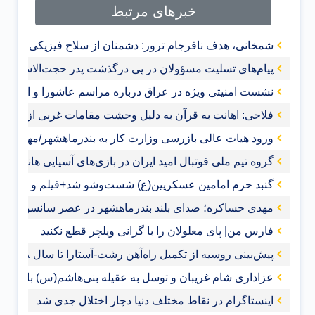
خبرهای مرتبط
شمخانی، هدف نافرجام ترور: دشمنان از سلاح فیزیکی به ج
پیام‌های تسلیت مسؤولان در پی درگذشت پدر حجت‌الاسلام ر
نشست امنیتی ویژه در عراق درباره مراسم عاشورا و اربعین
فلاحی: اهانت به قرآن‌ به دلیل وحشت مقامات غربی از گس
ورود هیات عالی بازرسی وزارت کار به بندرماهشهر/مهدی حس
گروه تیم ملی فوتبال امید ایران در بازی‌های آسیایی هانگژ
گنبد حرم امامین عسکریین(ع) شست‌وشو شد+فیلم و عکس
مهدی حساکره؛ صدای بلند بندرماهشهر در عصر سانسور و 
فارس من| پای معلولان را با گرانی ویلچر قطع نکنید
پیش‌بینی روسیه از تکمیل راه‌آهن رشت-آستارا تا سال ‌۲۰۲۸
عزاداری شام غریبان و توسل به عقیله بنی‌هاشم(س) با حضور 
اینستاگرام در نقاط مختلف دنیا دچار اختلال جدی شد