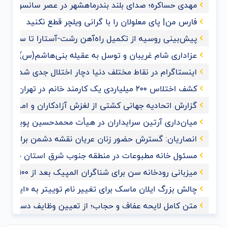
مهدی حساکره؛ صدای بلند بندرماهشهر در عصر سانسور و 
فارس من| پای معلولان را با گرانی ویلچر قطع نکنید
پیش‌بینی روسیه از تکمیل راه‌آهن رشت-آستارا تا سال ‌۲۰۲۸
عزاداری شام غریبان و توسل به عقیله بنی‌هاشم(س) با حضو
اینستاگرام در نقاط مختلف دنیا دچار اختلال جدی شد
کشف اختلاس ۲۰۰ میلیاردی یک کارمند خانم در تهران
گزارش اتحادیه جهانی کشتی از لغزش آزادکاران و امیدواری ب
میان‌داری آرتین سرایداران در هیأت محمدحسین پویانفر+ف
انصاریان: گسترش حضور زنان عریان نقشه دشمن برای ممل
مسئول خانه مطبوعات در منطقه جنوب شرق استان خوزس
میزبانی رودخانه سن برای شناگران المپیک بعد از ۱۰۰ سال
چالش بزرگ ایلان ماسک برای تغییر نام توییتر به «ایکس»
متن کامل لایحه عفاف و حجاب؛ از تعیین وظایف دستگاه‌های