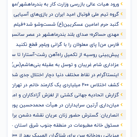
ورود هیات عالی بازرسی وزارت کار به بندرماهشهر/مهدی حس
گروه تیم ملی فوتبال امید ایران در بازی‌های آسیایی هان
گنبد حرم امامین عسکریین(ع) شست‌وشو شد+فیلم و عک
مهدی حساکره؛ صدای بلند بندرماهشهر در عصر سانسور و 
فارس من| پای معلولان را با گرانی ویلچر قطع نکنید
پیش‌بینی روسیه از تکمیل راه‌آهن رشت-آستارا تا سال ‌۲۰۲۸
عزاداری شام غریبان و توسل به عقیله بنی‌هاشم(س) با حضو
اینستاگرام در نقاط مختلف دنیا دچار اختلال جدی شد
کشف اختلاس ۲۰۰ میلیاردی یک کارمند خانم در تهران
گزارش اتحادیه جهانی کشتی از لغزش آزادکاران و امیدواری ب
میان‌داری آرتین سرایداران در هیأت محمدحسین پویانفر+ف
انصاریان: گسترش حضور زنان عریان نقشه دشمن برای ممل
مسئول خانه مطبوعات در منطقه جنوب شرق استان خوزس
میزبانی رودخانه سن برای شناگران المپیک بعد از ۱۰۰ سال