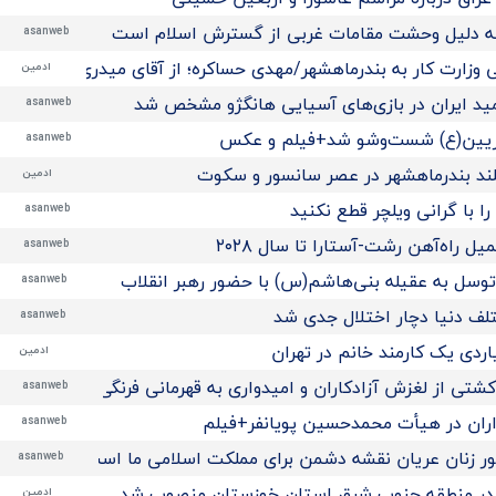
‌ به دلیل وحشت مقامات غربی از گسترش اسلام است
asanweb
 وزارت کار به بندرماهشهر/مهدی حساکره؛ از آقای میدری تشکر میک
ادمین
مید ایران در بازی‌های آسیایی هانگژو مشخص شد
asanweb
ریین(ع) شست‌وشو شد+فیلم و عکس
asanweb
ند بندرماهشهر در عصر سانسور و سکوت
ادمین
ا با گرانی ویلچر قطع نکنید
asanweb
 راه‌آهن رشت-آستارا تا سال ‌۲۰۲۸
asanweb
توسل به عقیله بنی‌هاشم(س) با حضور رهبر انقلاب
asanweb
تلف دنیا دچار اختلال جدی شد
asanweb
ادمین
تی از لغزش آزادکاران و امیدواری به قهرمانی فرنگی‌کاران نوجوان 
asanweb
اران در هیأت محمدحسین پویانفر+فیلم
asanweb
 زنان عریان نقشه دشمن برای مملکت اسلامی ما است
asanweb
در منطقه جنوب شرق استان خوزستان منصوب شد
ادمین