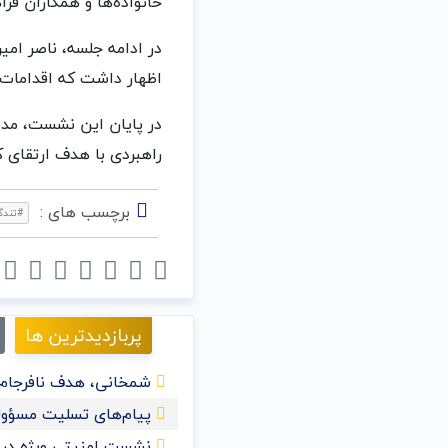
خانواده‌ها و همکاران فرا
در ادامه جلسه، ناصر ام
اظهار داشت که اقدامات ا
در پایان این نشست، مد
راهبردی با هدف ارتقای ک
برچسب های :
#تندگو
پربازدیدترین ها
شمخانی، هدف نافرجام 
پیام‌های تسلیت مسؤول
نشست امنیتی ویژه در ع