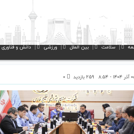
عه
سلامت
بین الملل
ورزشی
دانش و فناوری
259 بازدید
۰