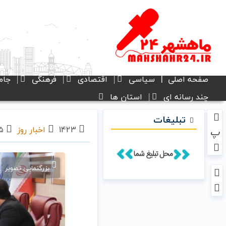
صفحه اصلی
سیاسی
اقتصادی
فرهنگی
جام
چند رسانه ای
استان ها
تبلیغات
1423
اخبار روز
۰۵ آذر ۱۴۰۴ - ۸:۵۴
پ
بزرگنمایی تصویر