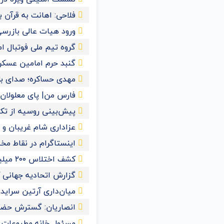
فلاحی: اهانت به قرآن
ورود هیات عالی بازرسی
گروه تیم ملی فوتبال ا
گنبد حرم امامین عسک
مهدی حساکره؛ صدای بل
فارس من| پای معلولان ر
پیش‌بینی روسیه از تکمیل
عزاداری شام غریبان و 
اینستاگرام در نقاط مخ
کشف اختلاس ۲۰۰ میلیاردی یک کارمند خانم در تهران
گزارش اتحادیه جهانی کش
میان‌داری آرتین سراید
انصاریان: گسترش حضور
مسئول خانه مطبوعات 