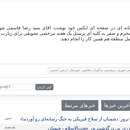
محرم و صفر به کلیه ای پرسنل یک هفته مرخصی تشویقی برای زیارت ا
 شهری، پتروشبمی تندگویان، ماهشهر، خوزستان، اربعین حسینی،
کپی کردن
خرین خبرها
خبرهای مرتبط
رور: دشمنان از سلاح فیزیکی به جنگ رسانه‌ای رو آوردند/تحلیل ح
ادمین
ن در پی درگذشت پدر حجت‌الاسلام رحیمیان
asanweb