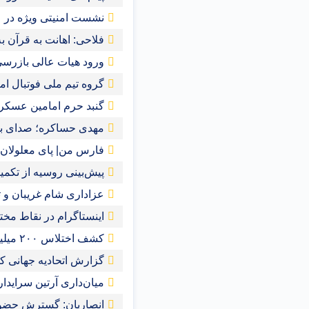
نشست امنیتی ویژه در ع
فلاحی: اهانت به قرآن‌
ورود هیات عالی بازرسی
گروه تیم ملی فوتبال ام
گنبد حرم امامین عسک
مهدی حساکره؛ صدای بل
فارس من| پای معلولان ر
پیش‌بینی روسیه از تکمیل ر
عزاداری شام غریبان و ت
اینستاگرام در نقاط مخت
کشف اختلاس ۲۰۰ میلیاردی یک کارمند خانم در تهران
گزارش اتحادیه جهانی کش
میان‌داری آرتین سرایدا
انصاریان: گسترش حضور