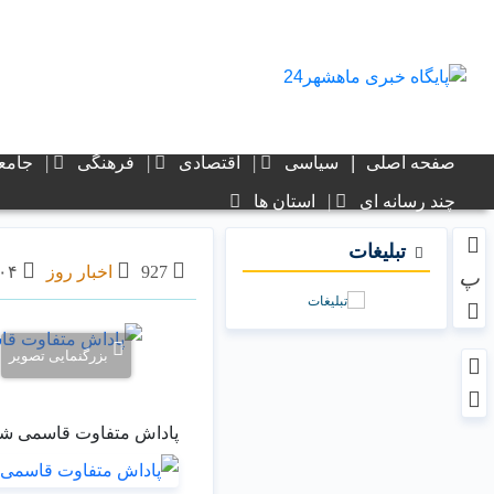
صفحه اصلی
سیاسی
اقتصادی
فرهنگی
جامع
چند رسانه ای
استان ها
تبلیغات
927
اخبار روز
۰۴ شهریور ۱۴۰۳ - ۱۷:۴۴
پ
بزرگنمایی تصویر
پاداش متفاوت قاسمی شهر