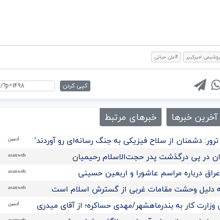
وشیمی امیرکبیر
#علی حیاتی
کپی کردن
آخرین خبرها
خبرهای مرتبط
رور: دشمنان از سلاح فیزیکی به جنگ رسانه‌ای رو آوردند/تحلیل
ادمین
ن در پی درگذشت پدر حجت‌الاسلام رحیمیان
asanweb
راق درباره مراسم عاشورا و اربعین حسینی
asanweb
 به دلیل وحشت مقامات غربی از گسترش اسلام است
asanweb
 وزارت کار به بندرماهشهر/مهدی حساکره؛ از آقای میدری تشکر میکن
ادمین
asanweb