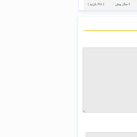
تخلفان
3 سال پيش
[ 951 بازدید ]