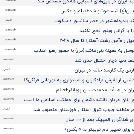
مید ایران در بازی‌های آسیایی هانگژو مشخص شد
ریین(ع) شست‌وشو شد+فیلم و عکس
asanweb
ند بندرماهشهر در عصر سانسور و سکوت
ادمین
 با گرانی ویلچر قطع نکنید
asanweb
راه‌آهن رشت-آستارا تا سال ‌۲۰۲۸
asanweb
توسل به عقیله بنی‌هاشم(س) با حضور رهبر انقلاب
asanweb
لف دنیا دچار اختلال جدی شد
asanweb
ادمین
تی از لغزش آزادکاران و امیدواری به قهرمانی فرنگی‌کاران نوجوان ا
asanweb
اران در هیأت محمدحسین پویانفر+فیلم
asanweb
 زنان عریان نقشه دشمن برای مملکت اسلامی ما است
asanweb
در منطقه جنوب شرق استان خوزستان منصوب شد
ادمین
ناگران المپیک بعد از ۱۰۰ سال
asanweb
برای تغییر نام توییتر به «ایکس»
asanweb