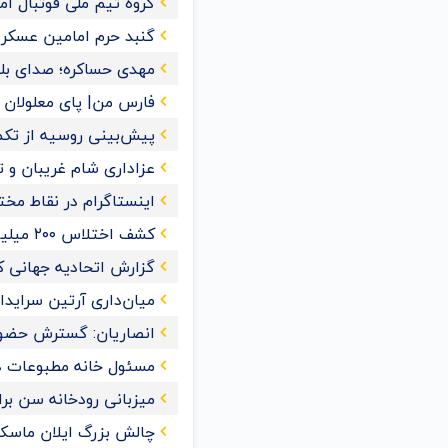
گروه تیم ملی فوتبال ا
گنبد حرم امامین عسک
مهدی حساکره؛ صدای بل
فارس من| پای معلولان را
پیش‌بینی روسیه از تکمیل 
عزاداری شام غریبان و 
اینستاگرام در نقاط مخت
کشف اختلاس ۲۰۰ میلیاردی یک کارمند خانم در تهران
گزارش اتحادیه جهانی کش
میان‌داری آرتین سراید
انصاریان: گسترش حضور
مسئول خانه مطبوعات 
میزبانی رودخانه سن برای ش
چالش بزرگ ایلان ماسک 