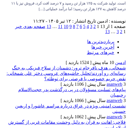
است. تولید شرکت به ۱۲۵ هزار تن رسید و ۷ درصد افت کرد، فروش نیز با ۱۱
 عملیاتی […]
ادمین
تاریخ انتشار : ۱۲ تیر ۱۴۰۵ - ۱۱:۲۷
1
2
3
4
5
6
7
8
9
10
11
…
13
صفحه بعدی خبر
1
زدیدترین ها
ن خبرها
های مرتبط
[ 1524 بازدید ]
دف نافرجام ترور: دشمنان از سلاح فیزیکی به جنگ
رو آوردند/تحلیل حاشیه‌های عروسی دختر علی شمخانی:
 خصوصی یا فرصتی برای توطئه؟
[ 1106 بازدید ]
تسلیت مسؤولان در پی درگذشت پدر حجت‌الاسلام
[ 1066 بازدید ]
تی ویژه در عراق درباره مراسم عاشورا و اربعین
[ 1062 بازدید ]
انت به قرآن‌ به دلیل وحشت مقامات غربی از گسترش
ت