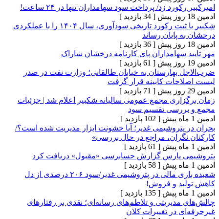
ورد زد/ پرداخت سود سهامداران تنها در ۲۴ ساعت!
[ 34 بازدید ]
شکبیر با ثبت رکورد تاریخی سودآوری، سال ۱۴۰۴ را با عملکردی
پایان رساند
[ 36 بازدید ]
 سهامداران پای کارنامه درخشان شاراک
[ 61 بازدید ]
 بهارستان به خیابان طالقانی؛ وزارت نفت در صدر
حات کابینه قرار گرفت
[ 71 بازدید ]
اری مجمع عمومی سالیانه شکبیر اعلام شد | جزئیات
ررسی تقسیم سود
[ 102 بازدید ]
پتروشیمی غدیر؛ آیا خشونت ابزار مدیریت شده است؟/
گران، مراجع در حال بررسی»
[ 61 بازدید ]
 پارس گزارش حسابرسی «مقبول» دریافت کرد
[ 58 بازدید ]
شعبده بازی مالی در پتروشیمی‌ غدیر/سود ۲۰۶ درصدی از دل
د و فروش!
[ 135 بازدید ]
دیریتی و تلاطم‌های رسانه‌ای؛ نقدی بر رفتارهای
 در تغییرات کلان