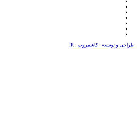
سعه : کاشمروب . IR