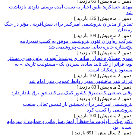
[ 65 بازدید ]
ره: طبق اخبار به دست آمده یوسف داودی بازداشت
[ 126 بازدید ]
دیران پتروشیمی امیرکبیر برای نقش‌آفرینی مؤثر در جنگ
[ 109 بازدید ]
وران فنون پتروشیمی موفق به کسب تقدیرنامه
 جایزه تعالی صنعت پتروشیمی شد
[ 79 بازدید ]
ره فعال رسانه ای نوشت: آنچه در پیام رهبری مستتر
 از یک تایید ساده، سپردن یک «مسئولیت تاریخی» به
شکیان است.
[ 102 بازدید ]
ر ماهشهر، مدیر روابط عمومی بندر امام شد
[ 83 بازدید ]
 که به برق کشور کمک می‌کند، حقِ برق پایدار دارد
[ 73 بازدید ]
امیرکبیر برای نخستین بار تندیس تعالی صنعت
 را کسب کرد
[ 100 بازدید ]
ی: اولویت ما حفظ آرامش سازمانی و حمایت از سرمایه
[ 691 بازدید ]