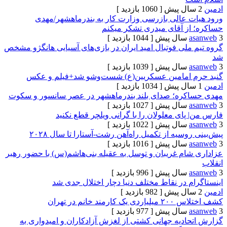
[ 1060 بازدید ]
 عالی بازرسی وزارت کار به بندرماهشهر/مهدی
ز آقای میدری تشکر میکنم
[ 1044 بازدید ]
لی فوتبال امید ایران در بازی‌های آسیایی هانگژو مشخص
[ 1039 بازدید ]
 امامین عسکریین(ع) شست‌وشو شد+فیلم و عکس
[ 1034 بازدید ]
ره؛ صدای بلند بندرماهشهر در عصر سانسور و سکوت
[ 1027 بازدید ]
ای معلولان را با گرانی ویلچر قطع نکنید
[ 1022 بازدید ]
سیه از تکمیل راه‌آهن رشت-آستارا تا سال ‌۲۰۲۸
[ 1016 بازدید ]
ام غریبان و توسل به عقیله بنی‌هاشم(س) با حضور رهبر
[ 996 بازدید ]
 در نقاط مختلف دنیا دچار اختلال جدی شد
[ 982 بازدید ]
د خانم در تهران
[ 977 بازدید ]
ادیه جهانی کشتی از لغزش آزادکاران و امیدواری به