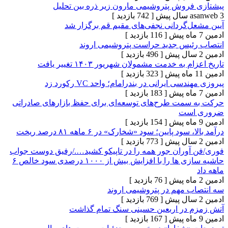
روش پتروشیمی مارون زیر ذره بین تحلیل
[ 742 بازدید ]
‌گردانی نجفی‌های مقیم قم برگزار شد
[ 116 بازدید ]
یس جدید حراست پتروشیمی اروند
[ 496 بازدید ]
ه خدمت مشمولان شهریور ۱۴۰۳ تغییر یافت
[ 323 بازدید ]
ی ایرانی در بندرامام؛ واحد VC رکورد زد
[ 183 بازدید ]
مت طرح‌های توسعه‌ای برای حفظ بازارهای صادراتی
ست
[ 154 بازدید ]
 پایین؛ سود «شخارک» در ۶ ماهه ۸۱ درصد ریخت
[ 773 بازدید ]
وران جور همه را در تاپیکو کشید…./رفیق دوست جواب
حاشیه سازی ها را با افزایش بیش از ۱۰۰۰ درصدی سود خالص ۶
[ 76 بازدید ]
 مهم در پتروشیمی اروند
[ 769 بازدید ]
در اربعین حسینی سنگ تمام گذاشت
[ 167 بازدید ]