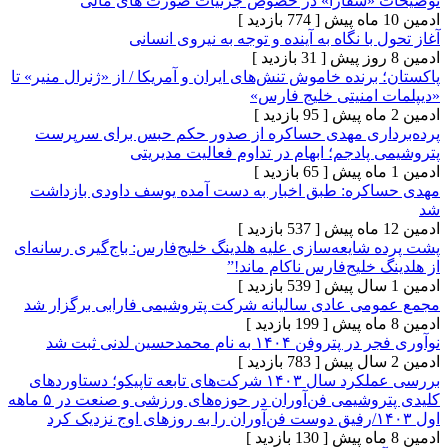
«شفارا» در خصوص جزئیات صورت های مالی
[ 774 بازدید ]
ا نگاه به آینده و توجه به نیروی انسانی
[ 31 بازدید ]
رنده خاموش تنش‌های ایران و آمریکا / از «ژنرال منیر» تا
امنیتی خلیج فارس»
[ 95 بازدید ]
ری مهدی حساکره از صدور حکم حبس برای سرپرست
ادجم؛ ابهام در تداوم فعالیت مدیریتی
[ 65 بازدید ]
ره: طبق اخبار به دست آمده یوسف داودی بازداشت
[ 537 بازدید ]
ایعه‌سازی علیه هلدینگ خلیج‌فارس: باج‌گیری رسانه‌ای
خلیج‌فارس ناکام ماند!”
[ 539 بازدید ]
ی عادی سالیانه شرکت پتروشیمی فارابی برگزار شد
[ 199 بازدید ]
۱۴ به نام محمدحسین لدنی ثبت شد
[ 783 بازدید ]
بررسی عملکرد سال ۱۴۰۳ شرکت‌های تابعه تاپیکو؛ دستاوردهای
کلیدی پتروشیمی فن‌آوران در حوزه‌های ورزشی و صنعت در ۵ ماهه
[ 130 بازدید ]