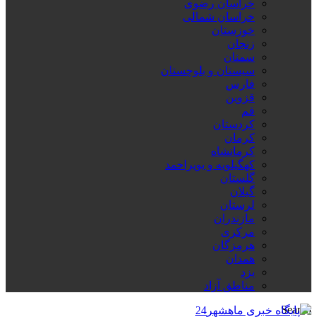
خراسان رضوی
خراسان شمالی
خوزستان
زنجان
سمنان
سیستان و بلوچستان
فارس
قزوین
قم
کردستان
کرمان
کرمانشاه
کهگیلویه و بویراحمد
گلستان
گیلان
لرستان
مازندران
مرکزی
هرمزگان
همدان
یزد
مناطق آزاد