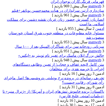
نگی‌کاران نوجوان ایران
[ 969 بازدید ]
آرتین سرایداران در هیأت محمدحسین پویانفر+فیلم
[ 961 بازدید ]
 گسترش حضور زنان عریان نقشه دشمن برای مملکت
ا است
[ 955 بازدید ]
نه مطبوعات در منطقه جنوب شرق استان خوزستان
د
[ 953 بازدید ]
خانه سن برای شناگران المپیک بعد از ۱۰۰ سال
[ 951 بازدید ]
ایلان ماسک برای تغییر نام توییتر به «ایکس»
[ 948 بازدید ]
لایحه عفاف و حجاب؛ از تعیین وظایف دستگاه‌های
جریمه نقدی برای متخلفان
[ 16 بازدید ]
ه‌ای در پرونده نرخ یوتیلیتی پتروشیمی‌ها؛ اصل ماجرای
ی رقابت چیست؟
[ 31 بازدید ]
رنده خاموش تنش‌های ایران و آمریکا / از «ژنرال منیر» تا
امنیتی خلیج فارس»
[ 16 بازدید ]
[ 30 بازدید ]