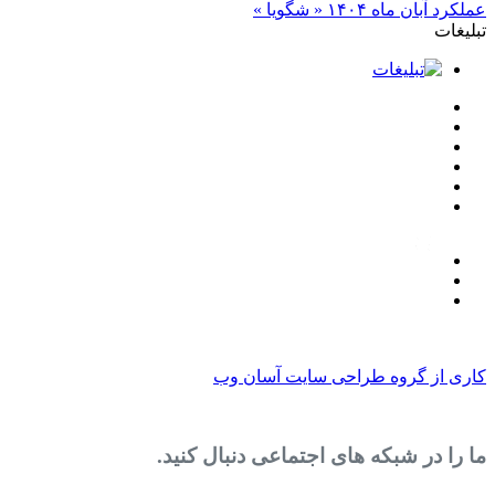
۱۴ « شگویا »
روه طراحی سایت آسان وب
 شبکه های اجتماعی دنبال کنید.