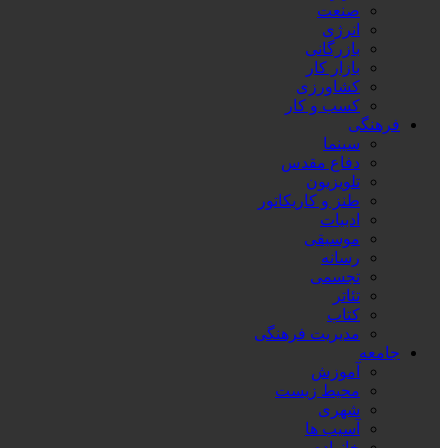
صنعت
انرژی
بازرگانی
بازار کار
کشاورزی
کسب و کار
فرهنگی
سینما
دفاع مقدس
تلویزیون
طنز و کاریکاتور
ادبیات
موسیقی
رسانه
تجسمی
تئاتر
کتاب
مدیریت فرهنگی
جامعه
آموزش
محیط زیست
شهری
آسیب ها
خانواده