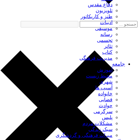
دفاع مقدس
تلویزیون
طنز و کاریکاتور
ادبیات
موسیقی
رسانه
تجسمی
تئاتر
کتاب
مدیریت فرهنگی
جامعه
آموزش
محیط زیست
شهری
آسیب ها
خانواده
قضایی
حوادث
سرگرمی
پلیس
مشکلات مردم
سبک زندگی
میراث فرهنگی و گردشگری