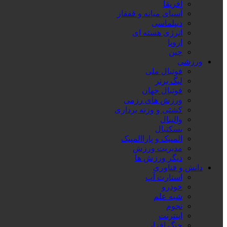
آفریقا
آسیای میانه و قفقاز
دیپلماسی
انرژی هسته ای
اروپا
چین
ورزشی
فوتبال ملی
لیگ برتر
فوتبال جهان
ورزش های رزمی
کشتی و وزنه برداری
والیبال
بسکتبال
المپیک و پاراالمپیک
مدیریت ورزش
دیگر ورزش ها
دانش و فناوری
استارت آپ
خودرو
شبه علم
نجوم
اینترنت
جنگ افزار