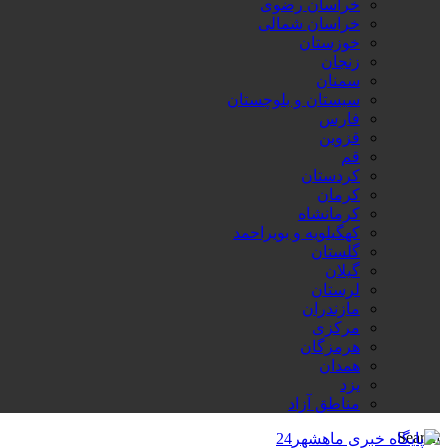
خراسان رضوی
خراسان شمالی
خوزستان
زنجان
سمنان
سیستان و بلوچستان
فارس
قزوین
قم
کردستان
کرمان
کرمانشاه
کهگیلویه و بویراحمد
گلستان
گیلان
لرستان
مازندران
مرکزی
هرمزگان
همدان
یزد
مناطق آزاد
Search