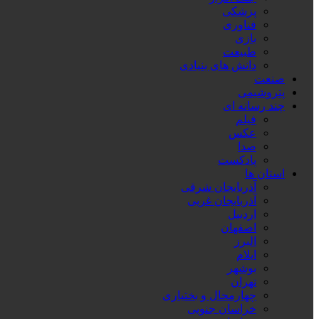
پزشکی
فناوری
بازی
طبیعت
دانش های بنیادی
صنعت
پتروشیمی
چند رسانه ای
فیلم
عکس
صدا
پادکست
استان ها
آذربایجان شرقی
آذربایجان غربی
اردبیل
اصفهان
البرز
ایلام
بوشهر
تهران
چهارمحال و بختیاری
خراسان جنوبی