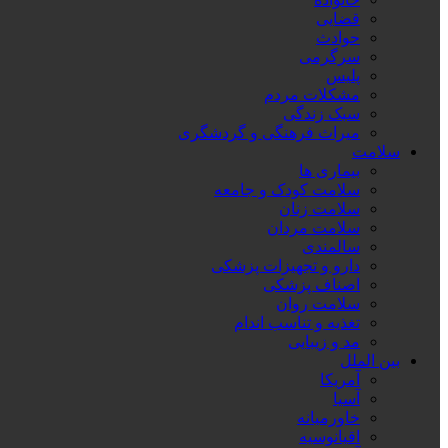
قضایی
حوادث
سرگرمی
پلیس
مشکلات مردم
سبک زندگی
میراث فرهنگی و گردشگری
سلامت
بیماری ها
سلامت کودک و جامعه
سلامت زنان
سلامت مردان
سالمندی
دارو و تجهیزات پزشکی
اصناف پزشکی
سلامت روان
تغذیه و تناسب اندام
مد و زیبایی
بین الملل
آمریکا
آسیا
خاورمیانه
اقیانوسیه