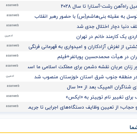
راه‌آهن رشت-آستارا تا سال ‌۲۰۲۸
asanweb
توسل به عقیله بنی‌هاشم(س) با حضور رهبر انقلاب
asanweb
لف دنیا دچار اختلال جدی شد
asanweb
ادمین
تی از لغزش آزادکاران و امیدواری به قهرمانی فرنگی‌کاران نوجوان ا
asanweb
اران در هیأت محمدحسین پویانفر+فیلم
asanweb
 زنان عریان نقشه دشمن برای مملکت اسلامی ما است
asanweb
در منطقه جنوب شرق استان خوزستان منصوب شد
ادمین
ناگران المپیک بعد از ۱۰۰ سال
asanweb
برای تغییر نام توییتر به «ایکس»
asanweb
 حجاب؛ از تعیین وظایف دستگاه‌های اجرایی تا جریمه نقدی برای م
asanweb
ما