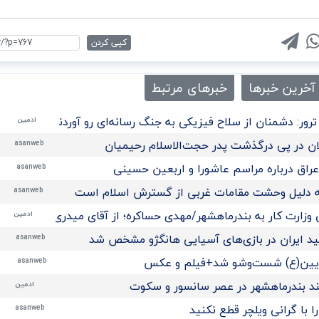
کپی کردن
آخرین خبرها
خبرهای مرتبط
رور: دشمنان از سلاح فیزیکی به جنگ رسانه‌ای رو آوردند/تحلیل
ادمین
ن در پی درگذشت پدر حجت‌الاسلام رحیمیان
asanweb
راق درباره مراسم عاشورا و اربعین حسینی
asanweb
 به دلیل وحشت مقامات غربی از گسترش اسلام است
asanweb
 وزارت کار به بندرماهشهر/مهدی حساکره؛ از آقای میدری تشکر میکن
ادمین
مید ایران در بازی‌های آسیایی هانگژو مشخص شد
asanweb
ریین(ع) شست‌وشو شد+فیلم و عکس
asanweb
ند بندرماهشهر در عصر سانسور و سکوت
ادمین
 با گرانی ویلچر قطع نکنید
asanweb