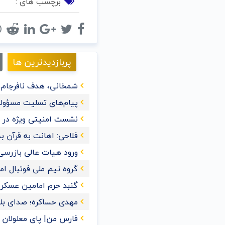
برچسب های :
پربازدیدترین ها
شمخانی، هدف نافرجام ت
پیام‌های تسلیت مسؤولا
نشست امنیتی ویژه در ع
فلاحی: اهانت به قرآن‌
ورود هیات عالی بازرسی
گروه تیم ملی فوتبال ا
گنبد حرم امامین عسک
مهدی حساکره؛ صدای بل
فارس من| پای معلولان را