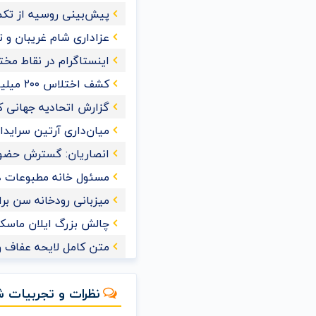
پیش‌بینی روسیه از تکمیل 
عزاداری شام غریبان و 
اینستاگرام در نقاط مخت
کشف اختلاس ۲۰۰ میلیاردی یک کارمند خانم در تهران
گزارش اتحادیه جهانی کش
میان‌داری آرتین سراید
انصاریان: گسترش حضور
مسئول خانه مطبوعات 
میزبانی رودخانه سن برای ش
چالش بزرگ ایلان ماسک 
متن کامل لایحه عفاف و
نظرات و تجربیات ش