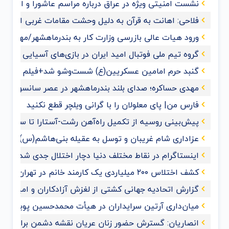
نشست امنیتی ویژه در عراق درباره مراسم عاشورا و اربعی
فلاحی: اهانت به قرآن‌ به دلیل وحشت مقامات غربی از گ
ورود هیات عالی بازرسی وزارت کار به بندرماهشهر/مهدی حس
گروه تیم ملی فوتبال امید ایران در بازی‌های آسیایی هان
گنبد حرم امامین عسکریین(ع) شست‌وشو شد+فیلم و عک
مهدی حساکره؛ صدای بلند بندرماهشهر در عصر سانسور و 
فارس من| پای معلولان را با گرانی ویلچر قطع نکنید
پیش‌بینی روسیه از تکمیل راه‌آهن رشت-آستارا تا سال ‌۲۰۲۸
عزاداری شام غریبان و توسل به عقیله بنی‌هاشم(س) با حضو
اینستاگرام در نقاط مختلف دنیا دچار اختلال جدی شد
کشف اختلاس ۲۰۰ میلیاردی یک کارمند خانم در تهران
گزارش اتحادیه جهانی کشتی از لغزش آزادکاران و امیدواری ب
میان‌داری آرتین سرایداران در هیأت محمدحسین پویانفر+ف
انصاریان: گسترش حضور زنان عریان نقشه دشمن برای ممل