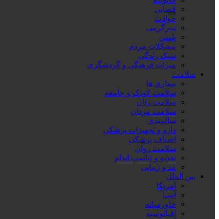
قضایی
حوادث
سرگرمی
پلیس
مشکلات مردم
سبک زندگی
میراث فرهنگی و گردشگری
سلامت
بیماری ها
سلامت کودک و جامعه
سلامت زنان
سلامت مردان
سالمندی
دارو و تجهیزات پزشکی
اصناف پزشکی
سلامت روان
تغذیه و تناسب اندام
مد و زیبایی
بین الملل
آمریکا
آسیا
خاورمیانه
اقیانوسیه