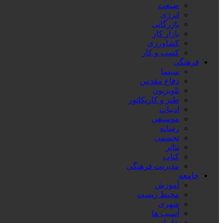
صنعت
انرژی
بازرگانی
بازار کار
کشاورزی
کسب و کار
فرهنگی
سینما
دفاع مقدس
تلویزیون
طنز و کاریکاتور
ادبیات
موسیقی
رسانه
تجسمی
تئاتر
کتاب
مدیریت فرهنگی
جامعه
آموزش
محیط زیست
شهری
آسیب ها
خانواده