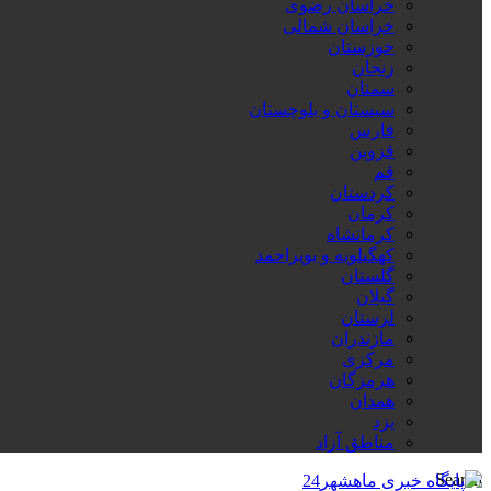
خراسان رضوی
خراسان شمالی
خوزستان
زنجان
سمنان
سیستان و بلوچستان
فارس
قزوین
قم
کردستان
کرمان
کرمانشاه
کهگیلویه و بویراحمد
گلستان
گیلان
لرستان
مازندران
مرکزی
هرمزگان
همدان
یزد
مناطق آزاد
Search