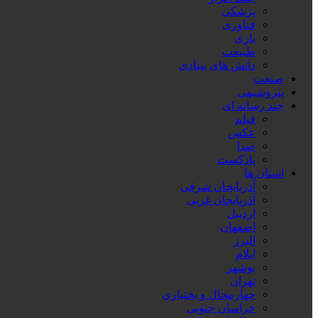
پزشکی
فناوری
بازی
طبیعت
دانش های بنیادی
صنعت
پتروشیمی
چند رسانه ای
فیلم
عکس
صدا
پادکست
استان ها
آذربایجان شرقی
آذربایجان غربی
اردبیل
اصفهان
البرز
ایلام
بوشهر
تهران
چهارمحال و بختیاری
خراسان جنوبی