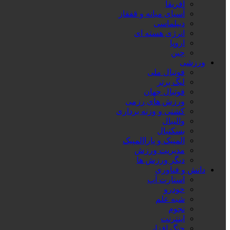
آفریقا
آسیای میانه و قفقاز
دیپلماسی
انرژی هسته ای
اروپا
چین
ورزشی
فوتبال ملی
لیگ برتر
فوتبال جهان
ورزش های رزمی
کشتی و وزنه برداری
والیبال
بسکتبال
المپیک و پاراالمپیک
مدیریت ورزش
دیگر ورزش ها
دانش و فناوری
استارت آپ
خودرو
شبه علم
نجوم
اینترنت
جنگ افزار