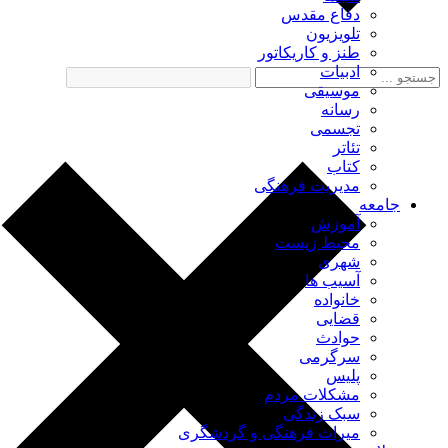
دفاع مقدس
تلویزیون
طنز و کاریکاتور
ادبیات
موسیقی
رسانه
تجسمی
تئاتر
کتاب
مدیریت فرهنگی
جامعه
آموزش
محیط زیست
شهری
آسیب ها
خانواده
قضایی
حوادث
سرگرمی
پلیس
مشکلات مردم
سبک زندگی
میراث فرهنگی و گردشگری