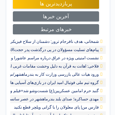
پربازدیدترین ها
آخرین خبرها
خبرهای مرتبط
شمخانی، هدف نافرجام ترور: دشمنان از سلاح فیزیکی به ج
پیام‌های تسلیت مسؤولان در پی درگذشت پدر حجت‌الاسلام ر
نشست امنیتی ویژه در عراق درباره مراسم عاشورا و اربعی
فلاحی: اهانت به قرآن‌ به دلیل وحشت مقامات غربی از گس
ورود هیات عالی بازرسی وزارت کار به بندرماهشهر/مهدی حس
گروه تیم ملی فوتبال امید ایران در بازی‌های آسیایی هانگ
گنبد حرم امامین عسکریین(ع) شست‌وشو شد+فیلم و عکس
مهدی حساکره؛ صدای بلند بندرماهشهر در عصر سانسور و 
فارس من| پای معلولان را با گرانی ویلچر قطع نکنید