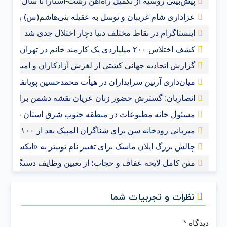
پیش‌بینی روسیه از تکمیل راه‌آهن رشت-آستارا تا سال ‌۲۰۲۸
عزاداری شام غریبان و توسل به عقیله بنی‌هاشم(س) با حضور
اینستاگرام در نقاط مختلف دنیا دچار اختلال جدی شد
کشف اختلاس ۲۰۰ میلیاردی یک کارمند خانم در تهران
گزارش اتحادیه جهانی کشتی از لغزش آزادکاران و امیدواری ب
میان‌داری آرتین سرایداران در هیأت محمدحسین پویانفر+فیلم
انصاریان: گسترش حضور زنان عریان نقشه دشمن برای مم
مسئول خانه مطبوعات در منطقه جنوب شرق استان خوزس
میزبانی رودخانه سن برای شناگران المپیک بعد از ۱۰۰ سال
چالش بزرگ ایلان ماسک برای تغییر نام توییتر به «ایکس»
متن کامل لایحه عفاف و حجاب؛ از تعیین وظایف دستگاه‌های 
نظرات و تجربیات شما
دیدگاه
*