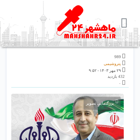
989
پتروشیمی
۲۹ مهر ۱۴۰۳ - ۹:۵۲
432 بازدید
۰
بزرگنمایی تصویر