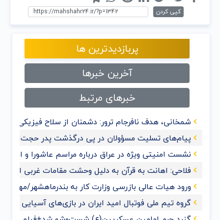
کپی کردن
پربازدیدترین ها
آخرین خبرها
خبرهای مرتبط
شمخانی، هدف نافرجام ترور: دشمنان از سلاح فیزیکی به 
پیام‌های تسلیت مسؤولان در پی درگذشت پدر حجت‌الاسلام
نشست امنیتی ویژه در عراق درباره مراسم عاشورا و اربعی
فلاحی: اهانت به قرآن‌ به دلیل وحشت مقامات غربی از گ
ورود هیات عالی بازرسی وزارت کار به بندرماهشهر/مهدی حس
گروه تیم ملی فوتبال امید ایران در بازی‌های آسیایی هان
گنبد حرم امامین عسکریین(ع) شست‌وشو شد+فیلم و عک