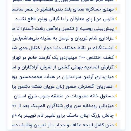
مهدی حساکره؛ صدای بلند بندرماهشهر در عصر سانسور و 
فارس من| پای معلولان را با گرانی ویلچر قطع نکنید
پیش‌بینی روسیه از تکمیل راه‌آهن رشت-آستارا تا سال ‌۲۰۲۸
عزاداری شام غریبان و توسل به عقیله بنی‌هاشم(س) با حضو
اینستاگرام در نقاط مختلف دنیا دچار اختلال جدی شد
کشف اختلاس ۲۰۰ میلیاردی یک کارمند خانم در تهران
گزارش اتحادیه جهانی کشتی از لغزش آزادکاران و امیدواری ب
میان‌داری آرتین سرایداران در هیأت محمدحسین پویانفر+ف
انصاریان: گسترش حضور زنان عریان نقشه دشمن برای ممل
مسئول خانه مطبوعات در منطقه جنوب شرق استان خوزس
میزبانی رودخانه سن برای شناگران المپیک بعد از ۱۰۰ سال
چالش بزرگ ایلان ماسک برای تغییر نام توییتر به «ایکس»
متن کامل لایحه عفاف و حجاب؛ از تعیین وظایف دستگاه‌های