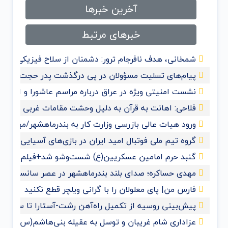
آخرین خبرها
خبرهای مرتبط
شمخانی، هدف نافرجام ترور: دشمنان از سلاح فیزیکی به 
پیام‌های تسلیت مسؤولان در پی درگذشت پدر حجت‌الاسلا
نشست امنیتی ویژه در عراق درباره مراسم عاشورا و اربعی
فلاحی: اهانت به قرآن‌ به دلیل وحشت مقامات غربی از گ
ورود هیات عالی بازرسی وزارت کار به بندرماهشهر/مهدی ح
گروه تیم ملی فوتبال امید ایران در بازی‌های آسیایی ها
گنبد حرم امامین عسکریین(ع) شست‌وشو شد+فیلم و عک
مهدی حساکره؛ صدای بلند بندرماهشهر در عصر سانسور و 
فارس من| پای معلولان را با گرانی ویلچر قطع نکنید
پیش‌بینی روسیه از تکمیل راه‌آهن رشت-آستارا تا سال ‌۲۰۲۸
عزاداری شام غریبان و توسل به عقیله بنی‌هاشم(س) با حض