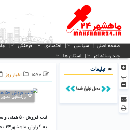
صفحه اصلی
سیاسی
اقتصادی
فرهنگی
جام
چند رسانه ای
استان ها
تبلیغات
1578
اخبار روز
پ
بزرگنمایی تصویر
ثبت فروش ۵۰ همتی و سود خالص ۷.۵ همتی پتروشیمی امیرکبیر در ۱۰ ماهه ۱۴۰۴
️به 