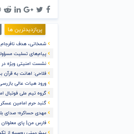
پربازدیدترین ها
شمخانی، هدف نافرجام ت
پیام‌های تسلیت مسؤولا
نشست امنیتی ویژه در ع
فلاحی: اهانت به قرآن‌
ورود هیات عالی بازرسی
گروه تیم ملی فوتبال ا
گنبد حرم امامین عسک
مهدی حساکره؛ صدای بل
فارس من| پای معلولان را
پیش‌بینی روسیه از تکمیل 