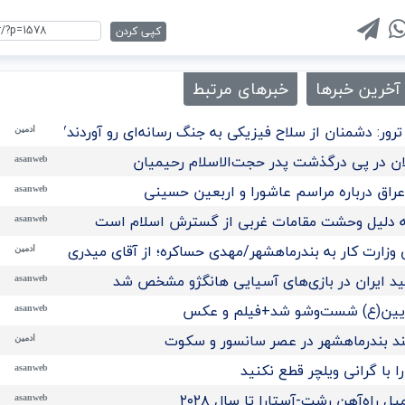
کپی کردن
آخرین خبرها
خبرهای مرتبط
رور: دشمنان از سلاح فیزیکی به جنگ رسانه‌ای رو آوردند/تحلیل
ادمین
ن در پی درگذشت پدر حجت‌الاسلام رحیمیان
asanweb
راق درباره مراسم عاشورا و اربعین حسینی
asanweb
 به دلیل وحشت مقامات غربی از گسترش اسلام است
asanweb
 وزارت کار به بندرماهشهر/مهدی حساکره؛ از آقای میدری تشکر میکن
ادمین
مید ایران در بازی‌های آسیایی هانگژو مشخص شد
asanweb
ریین(ع) شست‌وشو شد+فیلم و عکس
asanweb
ند بندرماهشهر در عصر سانسور و سکوت
ادمین
 با گرانی ویلچر قطع نکنید
asanweb
راه‌آهن رشت-آستارا تا سال ‌۲۰۲۸
asanweb