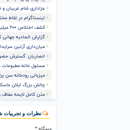
عزاداری شام غریبان و 
اینستاگرام در نقاط مخت
کشف اختلاس ۲۰۰ میلیاردی یک کارمند خانم در تهران
گزارش اتحادیه جهانی کش
میان‌داری آرتین سراید
انصاریان: گسترش حضور
مسئول خانه مطبوعات 
میزبانی رودخانه سن برای ش
چالش بزرگ ایلان ماسک 
متن کامل لایحه عفاف و
نظرات و تجربیات ش
دیدگاه
*