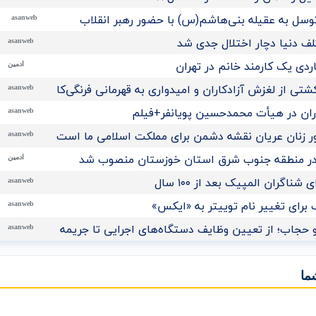
توسل به عقیله بنی‌هاشم(س) با حضور رهبر انقلاب
asanweb
لف دنیا دچار اختلال جدی شد
asanweb
ادمین
تی از لغزش آزادکاران و امیدواری به قهرمانی فرنگی‌کاران نوجوان ا
asanweb
اران در هیأت محمدحسین پویانفر+فیلم
asanweb
 زنان عریان نقشه دشمن برای مملکت اسلامی ما است
asanweb
در منطقه جنوب شرق استان خوزستان منصوب شد
ادمین
ناگران المپیک بعد از ۱۰۰ سال
asanweb
برای تغییر نام توییتر به «ایکس»
asanweb
 حجاب؛ از تعیین وظایف دستگاه‌های اجرایی تا جریمه نقدی برای م
asanweb
ما