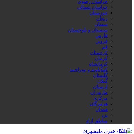
خراسان رضوی
خراسان شمالی
خوزستان
زنجان
سمنان
سیستان و بلوچستان
فارس
قزوین
قم
کردستان
کرمان
کرمانشاه
کهگیلویه و بویراحمد
گلستان
گیلان
لرستان
مازندران
مرکزی
هرمزگان
همدان
یزد
مناطق آزاد
Search