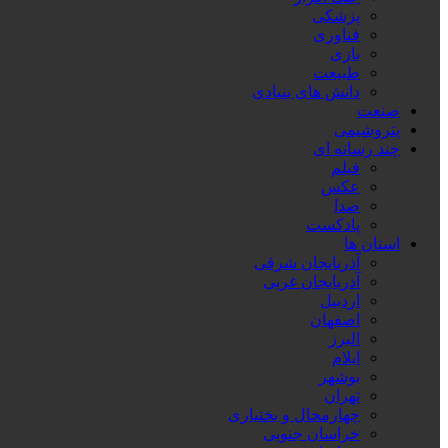
پزشکی
فناوری
بازی
طبیعت
دانش های بنیادی
صنعت
پتروشیمی
چند رسانه ای
فیلم
عکس
صدا
پادکست
استان ها
آذربایجان شرقی
آذربایجان غربی
اردبیل
اصفهان
البرز
ایلام
بوشهر
تهران
چهارمحال و بختیاری
خراسان جنوبی