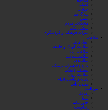
قضایی
حوادث
سرگرمی
پلیس
مشکلات مردم
سبک زندگی
میراث فرهنگی و گردشگری
سلامت
بیماری ها
سلامت کودک و جامعه
سلامت زنان
سلامت مردان
سالمندی
دارو و تجهیزات پزشکی
اصناف پزشکی
سلامت روان
تغذیه و تناسب اندام
مد و زیبایی
بین الملل
آمریکا
آسیا
خاورمیانه
اقیانوسیه