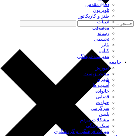
دفاع مقدس
تلویزیون
طنز و کاریکاتور
ادبیات
موسیقی
رسانه
تجسمی
تئاتر
کتاب
مدیریت فرهنگی
جامعه
آموزش
محیط زیست
شهری
آسیب ها
خانواده
قضایی
حوادث
سرگرمی
پلیس
مشکلات مردم
سبک زندگی
میراث فرهنگی و گردشگری