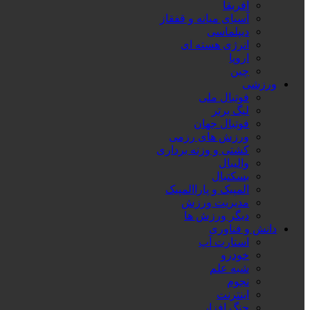
آفریقا
آسیای میانه و قفقاز
دیپلماسی
انرژی هسته ای
اروپا
چین
ورزشی
فوتبال ملی
لیگ برتر
فوتبال جهان
ورزش های رزمی
کشتی و وزنه برداری
والیبال
بسکتبال
المپیک و پاراالمپیک
مدیریت ورزش
دیگر ورزش ها
دانش و فناوری
استارت آپ
خودرو
شبه علم
نجوم
اینترنت
جنگ افزار