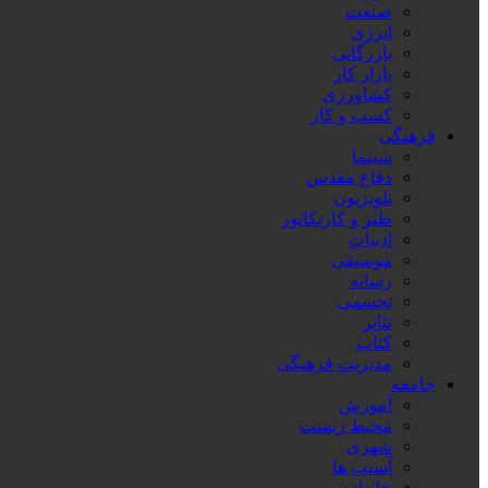
صنعت
انرژی
بازرگانی
بازار کار
کشاورزی
کسب و کار
فرهنگی
سینما
دفاع مقدس
تلویزیون
طنز و کاریکاتور
ادبیات
موسیقی
رسانه
تجسمی
تئاتر
کتاب
مدیریت فرهنگی
جامعه
آموزش
محیط زیست
شهری
آسیب ها
خانواده