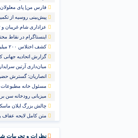
فارس من| پای معلولان ر
پیش‌بینی روسیه از تکمیل ر
عزاداری شام غریبان و ت
اینستاگرام در نقاط مخت
کشف اختلاس ۲۰۰ میلیاردی یک کارمند خانم در تهران
گزارش اتحادیه جهانی کش
میان‌داری آرتین سرایدا
انصاریان: گسترش حضور
مسئول خانه مطبوعات 
میزبانی رودخانه سن برای شن
چالش بزرگ ایلان ماسک ب
متن کامل لایحه عفاف و 
نظرات و تجربیات شم