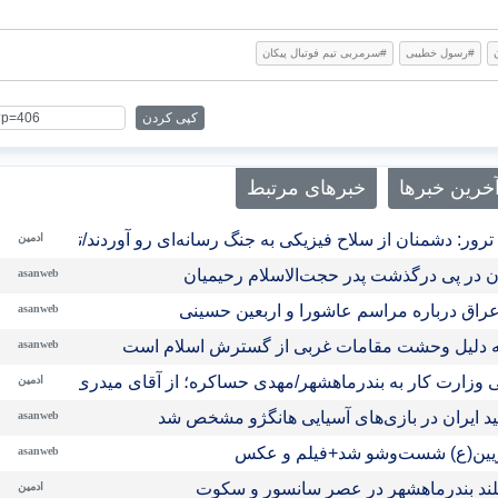
#رسول خطیبی
#سرمربی تیم فوتبال پیکان
کپی کردن
خرین خبرها
خبرهای مرتبط
رور: دشمنان از سلاح فیزیکی به جنگ رسانه‌ای رو آوردند/تحلیل ح
ادمین
ن در پی درگذشت پدر حجت‌الاسلام رحیمیان
asanweb
راق درباره مراسم عاشورا و اربعین حسینی
asanweb
 به دلیل وحشت مقامات غربی از گسترش اسلام است
asanweb
 وزارت کار به بندرماهشهر/مهدی حساکره؛ از آقای میدری تشکر میکن
ادمین
ید ایران در بازی‌های آسیایی هانگژو مشخص شد
asanweb
ریین(ع) شست‌وشو شد+فیلم و عکس
asanweb
ند بندرماهشهر در عصر سانسور و سکوت
ادمین