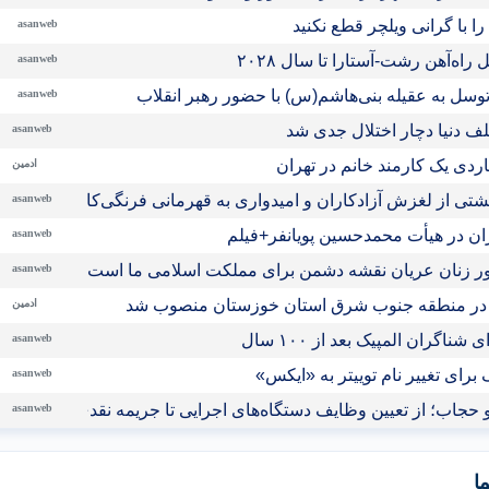
ا با گرانی ویلچر قطع نکنید
asanweb
اه‌آهن رشت-آستارا تا سال ‌۲۰۲۸
asanweb
وسل به عقیله بنی‌هاشم(س) با حضور رهبر انقلاب
asanweb
لف دنیا دچار اختلال جدی شد
asanweb
ادمین
تی از لغزش آزادکاران و امیدواری به قهرمانی فرنگی‌کاران نوجوان ا
asanweb
ران در هیأت محمدحسین پویانفر+فیلم
asanweb
 زنان عریان نقشه دشمن برای مملکت اسلامی ما است
asanweb
در منطقه جنوب شرق استان خوزستان منصوب شد
ادمین
اگران المپیک بعد از ۱۰۰ سال
asanweb
رای تغییر نام توییتر به «ایکس»
asanweb
حجاب؛ از تعیین وظایف دستگاه‌های اجرایی تا جریمه نقدی برای متخل
asanweb
ا