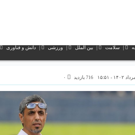
ه
سلامت
بین الملل
ورزشی
دانش و فناوری
716 بازدید
۰