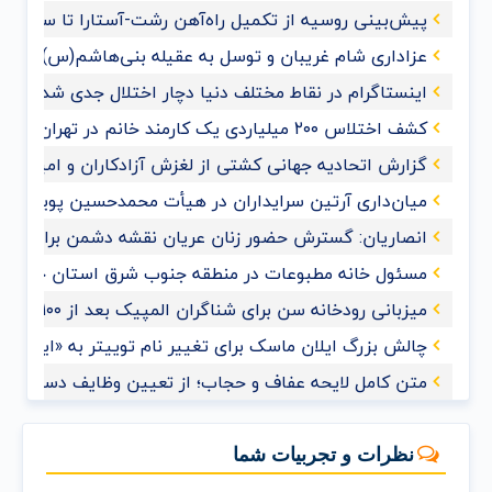
پیش‌بینی روسیه از تکمیل راه‌آهن رشت-آستارا تا سال ‌۲۰۲۸
عزاداری شام غریبان و توسل به عقیله بنی‌هاشم(س) با حضو
اینستاگرام در نقاط مختلف دنیا دچار اختلال جدی شد
کشف اختلاس ۲۰۰ میلیاردی یک کارمند خانم در تهران
گزارش اتحادیه جهانی کشتی از لغزش آزادکاران و امیدواری ب
میان‌داری آرتین سرایداران در هیأت محمدحسین پویانفر+ف
انصاریان: گسترش حضور زنان عریان نقشه دشمن برای ممل
مسئول خانه مطبوعات در منطقه جنوب شرق استان خوزس
میزبانی رودخانه سن برای شناگران المپیک بعد از ۱۰۰ سال
چالش بزرگ ایلان ماسک برای تغییر نام توییتر به «ایکس»
متن کامل لایحه عفاف و حجاب؛ از تعیین وظایف دستگاه‌های
نظرات و تجربیات شما