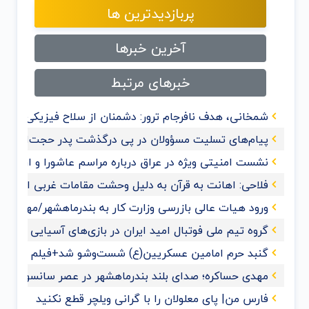
پربازدیدترین ها
آخرین خبرها
خبرهای مرتبط
شمخانی، هدف نافرجام ترور: دشمنان از سلاح فیزیکی به 
پیام‌های تسلیت مسؤولان در پی درگذشت پدر حجت‌الاسلام
نشست امنیتی ویژه در عراق درباره مراسم عاشورا و اربعی
فلاحی: اهانت به قرآن‌ به دلیل وحشت مقامات غربی از گ
ورود هیات عالی بازرسی وزارت کار به بندرماهشهر/مهدی حس
گروه تیم ملی فوتبال امید ایران در بازی‌های آسیایی هان
گنبد حرم امامین عسکریین(ع) شست‌وشو شد+فیلم و عک
مهدی حساکره؛ صدای بلند بندرماهشهر در عصر سانسور و 
فارس من| پای معلولان را با گرانی ویلچر قطع نکنید