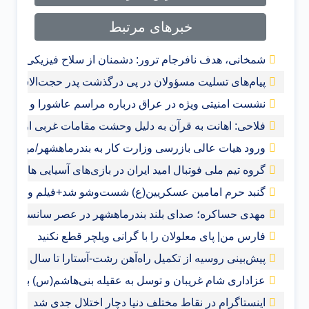
خبرهای مرتبط
شمخانی، هدف نافرجام ترور: دشمنان از سلاح فیزیکی به ج
پیام‌های تسلیت مسؤولان در پی درگذشت پدر حجت‌الاسلام ر
نشست امنیتی ویژه در عراق درباره مراسم عاشورا و اربعی
فلاحی: اهانت به قرآن‌ به دلیل وحشت مقامات غربی از گس
ورود هیات عالی بازرسی وزارت کار به بندرماهشهر/مهدی حس
گروه تیم ملی فوتبال امید ایران در بازی‌های آسیایی هانگ
گنبد حرم امامین عسکریین(ع) شست‌وشو شد+فیلم و عکس
مهدی حساکره؛ صدای بلند بندرماهشهر در عصر سانسور و 
فارس من| پای معلولان را با گرانی ویلچر قطع نکنید
پیش‌بینی روسیه از تکمیل راه‌آهن رشت-آستارا تا سال ‌۲۰۲۸
عزاداری شام غریبان و توسل به عقیله بنی‌هاشم(س) با حضور
اینستاگرام در نقاط مختلف دنیا دچار اختلال جدی شد