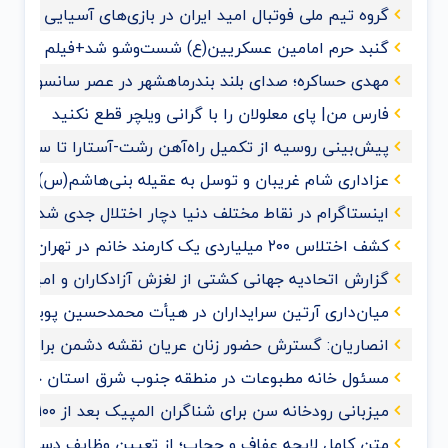
گروه تیم ملی فوتبال امید ایران در بازی‌های آسیایی هان
گنبد حرم امامین عسکریین(ع) شست‌وشو شد+فیلم و عک
مهدی حساکره؛ صدای بلند بندرماهشهر در عصر سانسور و 
فارس من| پای معلولان را با گرانی ویلچر قطع نکنید
پیش‌بینی روسیه از تکمیل راه‌آهن رشت-آستارا تا سال ‌۲۰۲۸
عزاداری شام غریبان و توسل به عقیله بنی‌هاشم(س) با حضو
اینستاگرام در نقاط مختلف دنیا دچار اختلال جدی شد
کشف اختلاس ۲۰۰ میلیاردی یک کارمند خانم در تهران
گزارش اتحادیه جهانی کشتی از لغزش آزادکاران و امیدواری ب
میان‌داری آرتین سرایداران در هیأت محمدحسین پویانفر+ف
انصاریان: گسترش حضور زنان عریان نقشه دشمن برای ممل
مسئول خانه مطبوعات در منطقه جنوب شرق استان خوزس
میزبانی رودخانه سن برای شناگران المپیک بعد از ۱۰۰ سال
متن کامل لایحه عفاف و حجاب؛ از تعیین وظایف دستگاه‌های