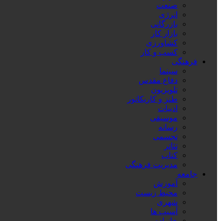
صنعت
انرژی
بازرگانی
بازار کار
کشاورزی
کسب و کار
فرهنگی
سینما
دفاع مقدس
تلویزیون
طنز و کاریکاتور
ادبیات
موسیقی
رسانه
تجسمی
تئاتر
کتاب
مدیریت فرهنگی
جامعه
آموزش
محیط زیست
شهری
آسیب ها
خانواده