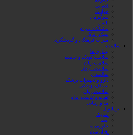
قضایی
حوادث
سرگرمی
پلیس
مشکلات مردم
سبک زندگی
میراث فرهنگی و گردشگری
سلامت
بیماری ها
سلامت کودک و جامعه
سلامت زنان
سلامت مردان
سالمندی
دارو و تجهیزات پزشکی
اصناف پزشکی
سلامت روان
تغذیه و تناسب اندام
مد و زیبایی
بین الملل
آمریکا
آسیا
خاورمیانه
اقیانوسیه