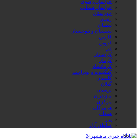
خراسان رضوی
خراسان شمالی
خوزستان
زنجان
سمنان
سیستان و بلوچستان
فارس
قزوین
قم
کردستان
کرمان
کرمانشاه
کهگیلویه و بویراحمد
گلستان
گیلان
لرستان
مازندران
مرکزی
هرمزگان
همدان
یزد
مناطق آزاد
Search