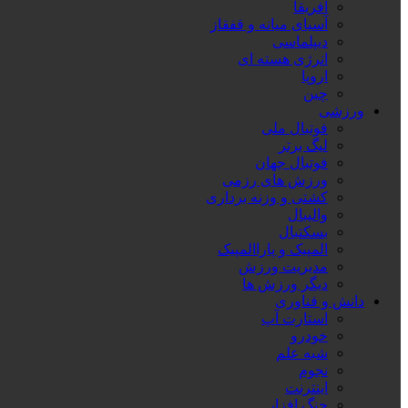
آفریقا
آسیای میانه و قفقاز
دیپلماسی
انرژی هسته ای
اروپا
چین
ورزشی
فوتبال ملی
لیگ برتر
فوتبال جهان
ورزش های رزمی
کشتی و وزنه برداری
والیبال
بسکتبال
المپیک و پاراالمپیک
مدیریت ورزش
دیگر ورزش ها
دانش و فناوری
استارت آپ
خودرو
شبه علم
نجوم
اینترنت
جنگ افزار