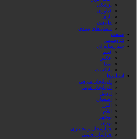
پزشکی
فناوری
بازی
طبیعت
دانش های بنیادی
صنعت
پتروشیمی
چند رسانه ای
فیلم
عکس
صدا
پادکست
استان ها
آذربایجان شرقی
آذربایجان غربی
اردبیل
اصفهان
البرز
ایلام
بوشهر
تهران
چهارمحال و بختیاری
خراسان جنوبی