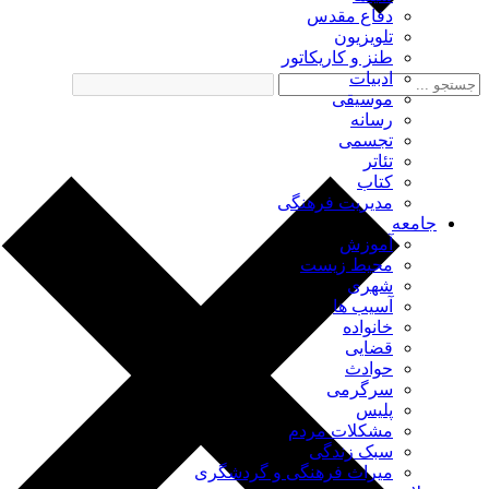
دفاع مقدس
تلویزیون
طنز و کاریکاتور
ادبیات
موسیقی
رسانه
تجسمی
تئاتر
کتاب
مدیریت فرهنگی
جامعه
آموزش
محیط زیست
شهری
آسیب ها
خانواده
قضایی
حوادث
سرگرمی
پلیس
مشکلات مردم
سبک زندگی
میراث فرهنگی و گردشگری