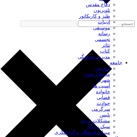
دفاع مقدس
تلویزیون
طنز و کاریکاتور
ادبیات
موسیقی
رسانه
تجسمی
تئاتر
کتاب
مدیریت فرهنگی
جامعه
آموزش
محیط زیست
شهری
آسیب ها
خانواده
قضایی
حوادث
سرگرمی
پلیس
مشکلات مردم
سبک زندگی
میراث فرهنگی و گردشگری