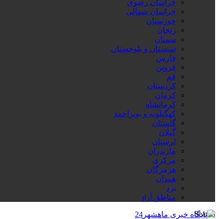
خراسان رضوی
خراسان شمالی
خوزستان
زنجان
سمنان
سیستان و بلوچستان
فارس
قزوین
قم
کردستان
کرمان
کرمانشاه
کهگیلویه و بویراحمد
گلستان
گیلان
لرستان
مازندران
مرکزی
هرمزگان
همدان
یزد
مناطق آزاد
Search