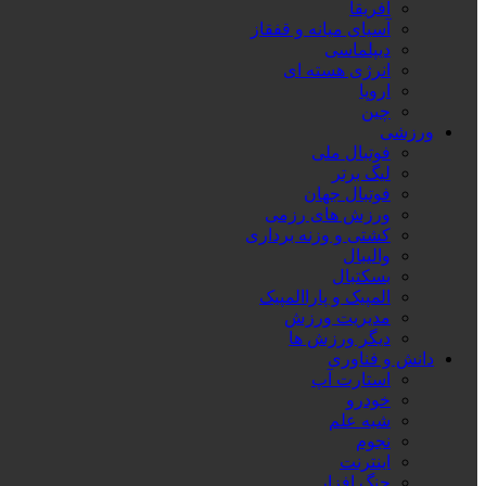
آفریقا
آسیای میانه و قفقاز
دیپلماسی
انرژی هسته ای
اروپا
چین
ورزشی
فوتبال ملی
لیگ برتر
فوتبال جهان
ورزش های رزمی
کشتی و وزنه برداری
والیبال
بسکتبال
المپیک و پاراالمپیک
مدیریت ورزش
دیگر ورزش ها
دانش و فناوری
استارت آپ
خودرو
شبه علم
نجوم
اینترنت
جنگ افزار