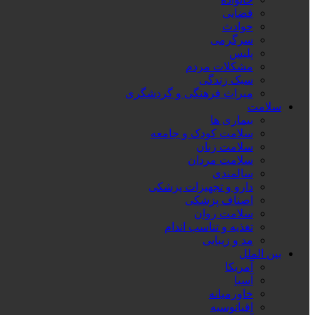
قضایی
حوادث
سرگرمی
پلیس
مشکلات مردم
سبک زندگی
میراث فرهنگی و گردشگری
سلامت
بیماری ها
سلامت کودک و جامعه
سلامت زنان
سلامت مردان
سالمندی
دارو و تجهیزات پزشکی
اصناف پزشکی
سلامت روان
تغذیه و تناسب اندام
مد و زیبایی
بین الملل
آمریکا
آسیا
خاورمیانه
اقیانوسیه