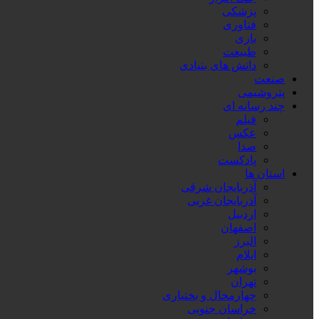
پزشکی
فناوری
بازی
طبیعت
دانش های بنیادی
صنعت
پتروشیمی
چند رسانه ای
فیلم
عکس
صدا
پادکست
استان ها
آذربایجان شرقی
آذربایجان غربی
اردبیل
اصفهان
البرز
ایلام
بوشهر
تهران
چهارمحال و بختیاری
خراسان جنوبی