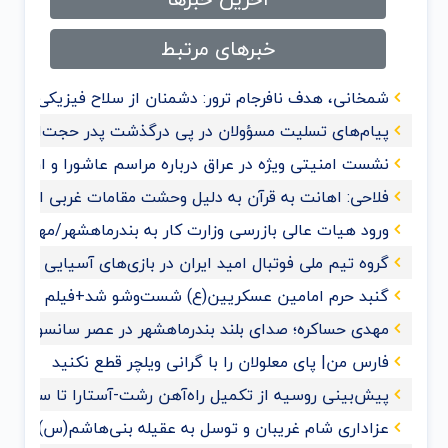
خبرهای مرتبط
شمخانی، هدف نافرجام ترور: دشمنان از سلاح فیزیکی به 
پیام‌های تسلیت مسؤولان در پی درگذشت پدر حجت‌الاسلام
نشست امنیتی ویژه در عراق درباره مراسم عاشورا و اربعی
فلاحی: اهانت به قرآن‌ به دلیل وحشت مقامات غربی از گ
ورود هیات عالی بازرسی وزارت کار به بندرماهشهر/مهدی حس
گروه تیم ملی فوتبال امید ایران در بازی‌های آسیایی هان
گنبد حرم امامین عسکریین(ع) شست‌وشو شد+فیلم و عک
مهدی حساکره؛ صدای بلند بندرماهشهر در عصر سانسور و 
فارس من| پای معلولان را با گرانی ویلچر قطع نکنید
پیش‌بینی روسیه از تکمیل راه‌آهن رشت-آستارا تا سال ‌۲۰۲۸
عزاداری شام غریبان و توسل به عقیله بنی‌هاشم(س) با حضو