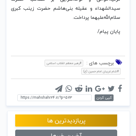
سیدالشهداء و عقیله بنی‌هاشم حضرت زینب کبری
سلام‌الله‌علیهما پرداخت.
پایان پیام/
برچسب های :
#رهبر معظم انقلاب اسلامی
#شام غریبان امام حسین (ع)
کپی کردن
پربازدیدترین ها
آخرین خبرها