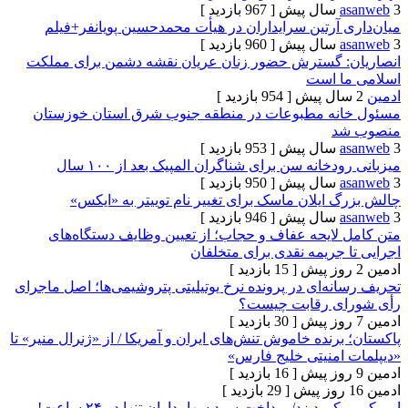
[ 967 بازدید ]
آرتین سرایداران در هیأت محمدحسین پویانفر+فیلم
[ 960 بازدید ]
 گسترش حضور زنان عریان نقشه دشمن برای مملکت
ا است
[ 954 بازدید ]
نه مطبوعات در منطقه جنوب شرق استان خوزستان
د
[ 953 بازدید ]
خانه سن برای شناگران المپیک بعد از ۱۰۰ سال
[ 950 بازدید ]
ایلان ماسک برای تغییر نام توییتر به «ایکس»
[ 946 بازدید ]
لایحه عفاف و حجاب؛ از تعیین وظایف دستگاه‌های
جریمه نقدی برای متخلفان
[ 15 بازدید ]
ه‌ای در پرونده نرخ یوتیلیتی پتروشیمی‌ها؛ اصل ماجرای
ی رقابت چیست؟
[ 30 بازدید ]
رنده خاموش تنش‌های ایران و آمریکا / از «ژنرال منیر» تا
امنیتی خلیج فارس»
[ 16 بازدید ]
[ 29 بازدید ]
ورد زد/ پرداخت سود سهامداران تنها در ۲۴ ساعت!