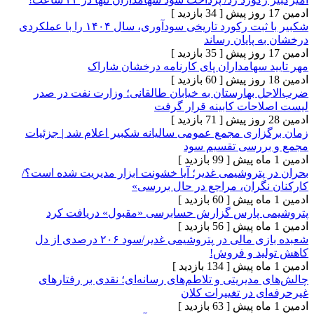
[ 34 بازدید ]
شکبیر با ثبت رکورد تاریخی سودآوری، سال ۱۴۰۴ را با عملکردی
پایان رساند
[ 35 بازدید ]
 سهامداران پای کارنامه درخشان شاراک
[ 60 بازدید ]
 بهارستان به خیابان طالقانی؛ وزارت نفت در صدر
حات کابینه قرار گرفت
[ 71 بازدید ]
اری مجمع عمومی سالیانه شکبیر اعلام شد | جزئیات
ررسی تقسیم سود
[ 99 بازدید ]
پتروشیمی غدیر؛ آیا خشونت ابزار مدیریت شده است؟/
گران، مراجع در حال بررسی»
[ 60 بازدید ]
 پارس گزارش حسابرسی «مقبول» دریافت کرد
[ 56 بازدید ]
شعبده بازی مالی در پتروشیمی‌ غدیر/سود ۲۰۶ درصدی از دل
د و فروش!
[ 134 بازدید ]
دیریتی و تلاطم‌های رسانه‌ای؛ نقدی بر رفتارهای
 در تغییرات کلان
[ 63 بازدید ]