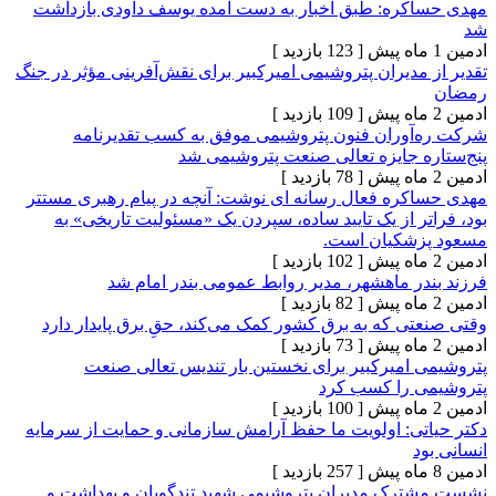
ره: طبق اخبار به دست آمده یوسف داودی بازداشت
[ 123 بازدید ]
دیران پتروشیمی امیرکبیر برای نقش‌آفرینی مؤثر در جنگ
[ 109 بازدید ]
وران فنون پتروشیمی موفق به کسب تقدیرنامه
 جایزه تعالی صنعت پتروشیمی شد
[ 78 بازدید ]
ره فعال رسانه ای نوشت: آنچه در پیام رهبری مستتر
 از یک تایید ساده، سپردن یک «مسئولیت تاریخی» به
شکیان است.
[ 102 بازدید ]
ر ماهشهر، مدیر روابط عمومی بندر امام شد
[ 82 بازدید ]
 که به برق کشور کمک می‌کند، حقِ برق پایدار دارد
[ 73 بازدید ]
امیرکبیر برای نخستین بار تندیس تعالی صنعت
 را کسب کرد
[ 100 بازدید ]
ی: اولویت ما حفظ آرامش سازمانی و حمایت از سرمایه
[ 257 بازدید ]
ک مدیران پتروشیمی شهید تندگویان و بهداشت و