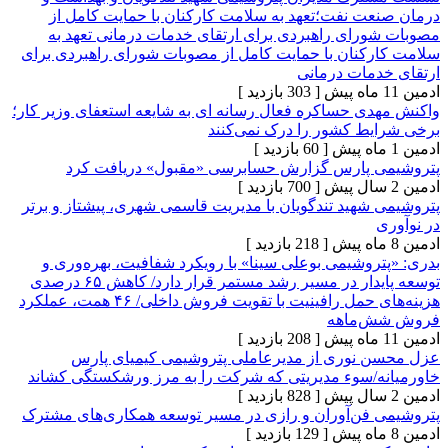
ت نفت؛تعهد به سلامت کارکنان با حمایت کامل از
رای راهبردی برای ارتقای خدمات درمانی تعهد به
کنان با حمایت کامل از مصوبات شورای راهبردی برای
مات درمانی
[ 303 بازدید ]
ی حساکره فعال رسانه ای به شایعه استعفای وزیر کار؛
ط کشور را درک نمی‌کنند
[ 60 بازدید ]
 پارس گزارش حسابرسی «مقبول» دریافت کرد
[ 700 بازدید ]
شهید تندگویان با مدیریت قاسمی شهری، پیشتاز و برتر
[ 218 بازدید ]
وشیمی بوعلی سینا» با رویکرد شفافیت، بهره‌وری و
توسعه پایدار در مسیر رشد مستمر قرار دارد/ کاهش ۶۵ درصدی
هزینه‌های حمل رافینیت با تقویت فروش داخلی/ ۴۶ همت، عملکرد
‌ماهه
[ 208 بازدید ]
نوری از مدیرعاملی پتروشیمی کیمیای پارس
/سوء مدیریتی که شرکت را به مرز ورشکستگی کشاند
[ 828 بازدید ]
فن‌آوران و رازی در مسیر توسعه همکاری‌های مشترک
[ 129 بازدید ]