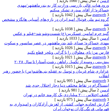
[ 1060 بازدید ]
 عالی بازرسی وزارت کار به بندرماهشهر/مهدی
ز آقای میدری تشکر میکنم
[ 1042 بازدید ]
لی فوتبال امید ایران در بازی‌های آسیایی هانگژو مشخص
[ 1038 بازدید ]
 امامین عسکریین(ع) شست‌وشو شد+فیلم و عکس
[ 1033 بازدید ]
ره؛ صدای بلند بندرماهشهر در عصر سانسور و سکوت
[ 1026 بازدید ]
ای معلولان را با گرانی ویلچر قطع نکنید
[ 1021 بازدید ]
سیه از تکمیل راه‌آهن رشت-آستارا تا سال ‌۲۰۲۸
[ 1015 بازدید ]
ام غریبان و توسل به عقیله بنی‌هاشم(س) با حضور رهبر
[ 995 بازدید ]
 در نقاط مختلف دنیا دچار اختلال جدی شد
[ 981 بازدید ]
د خانم در تهران
[ 975 بازدید ]
ادیه جهانی کشتی از لغزش آزادکاران و امیدواری به
نگی‌کاران نوجوان ایران