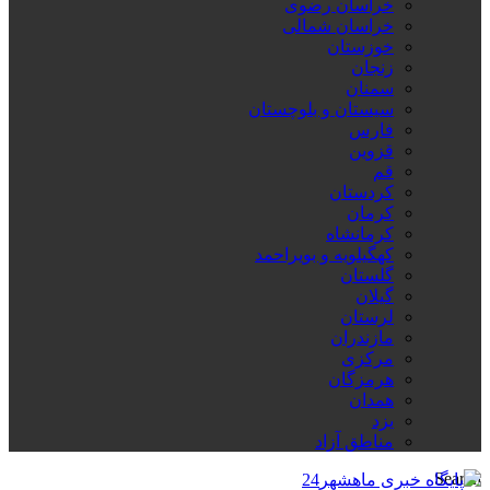
خراسان رضوی
خراسان شمالی
خوزستان
زنجان
سمنان
سیستان و بلوچستان
فارس
قزوین
قم
کردستان
کرمان
کرمانشاه
کهگیلویه و بویراحمد
گلستان
گیلان
لرستان
مازندران
مرکزی
هرمزگان
همدان
یزد
مناطق آزاد