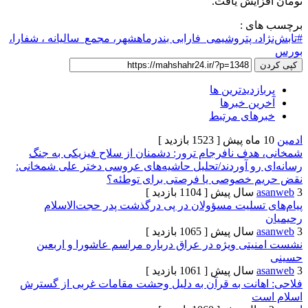
ایش یافت.
ی :
، پتروشیمی_فارابی بندرماهشهر، مجمع_سالیانه ، شفارا،
زدیدترین ها
ن خبرها
های مرتبط
[ 1523 بازدید ]
دف نافرجام ترور: دشمنان از سلاح فیزیکی به جنگ
رو آوردند/تحلیل حاشیه‌های عروسی دختر علی شمخانی:
 خصوصی یا فرصتی برای توطئه؟
[ 1104 بازدید ]
تسلیت مسؤولان در پی درگذشت پدر حجت‌الاسلام
[ 1065 بازدید ]
تی ویژه در عراق درباره مراسم عاشورا و اربعین
[ 1061 بازدید ]
انت به قرآن‌ به دلیل وحشت مقامات غربی از گسترش
ت