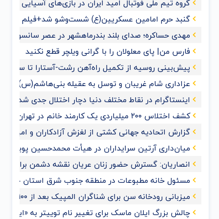
گروه تیم ملی فوتبال امید ایران در بازی‌های آسیایی هان
گنبد حرم امامین عسکریین(ع) شست‌وشو شد+فیلم و عک
مهدی حساکره؛ صدای بلند بندرماهشهر در عصر سانسور و 
فارس من| پای معلولان را با گرانی ویلچر قطع نکنید
پیش‌بینی روسیه از تکمیل راه‌آهن رشت-آستارا تا سال ‌۲۰۲۸
عزاداری شام غریبان و توسل به عقیله بنی‌هاشم(س) با حضو
اینستاگرام در نقاط مختلف دنیا دچار اختلال جدی شد
کشف اختلاس ۲۰۰ میلیاردی یک کارمند خانم در تهران
گزارش اتحادیه جهانی کشتی از لغزش آزادکاران و امیدواری ب
میان‌داری آرتین سرایداران در هیأت محمدحسین پویانفر+ف
انصاریان: گسترش حضور زنان عریان نقشه دشمن برای ممل
مسئول خانه مطبوعات در منطقه جنوب شرق استان خوزس
میزبانی رودخانه سن برای شناگران المپیک بعد از ۱۰۰ سال
چالش بزرگ ایلان ماسک برای تغییر نام توییتر به «ایکس»