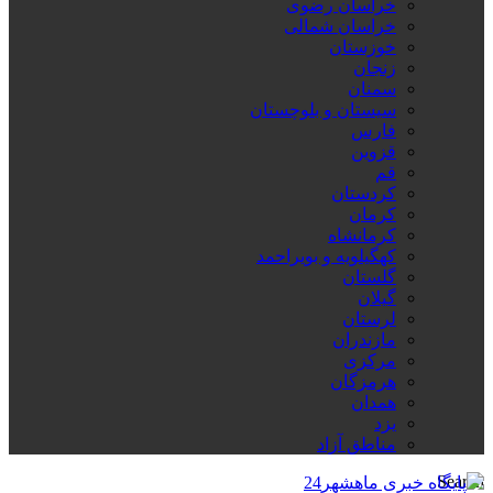
خراسان رضوی
خراسان شمالی
خوزستان
زنجان
سمنان
سیستان و بلوچستان
فارس
قزوین
قم
کردستان
کرمان
کرمانشاه
کهگیلویه و بویراحمد
گلستان
گیلان
لرستان
مازندران
مرکزی
هرمزگان
همدان
یزد
مناطق آزاد