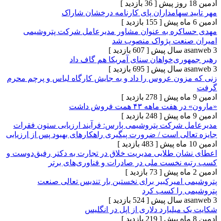
[ 36 بازدید ]
 سهامداران پای کارنامه درخشان شاراک
[ 155 بازدید ]
کره به عنوان مشاور مدیرعامل شرکت پتروشیمی
نعت پژواک منصوب شد
[ 607 بازدید ]
ری‌خواهان سنای آمریکا هم گاف داد
[ 695 بازدید ]
ون عروس را داد و به جایش کارگاه لباس و پرچم محرم
[ 278 بازدید ]
اهه ۴۳ همت فروش داشت
[ 248 بازدید ]
شرکت پتروشیمی پارس: فرآیند ارزیابی ستون فقرات
لی است / ضرورت پیگیری راهکارهای بهبود پس از ارزیابی
[ 483 بازدید ]
ن طلایی مدیریت خلاق در تجارت به دکتر رفیق‌دوست و
نخست ملی در صادرات و فناوری‌های برتر
[ 73 بازدید ]
امیرکبیر برای نخستین بار تندیس تعالی صنعت
 را کسب کرد
[ 524 بازدید ]
یلیارد دلاری از اپل در انگلیس
[ 219 بازدید ]