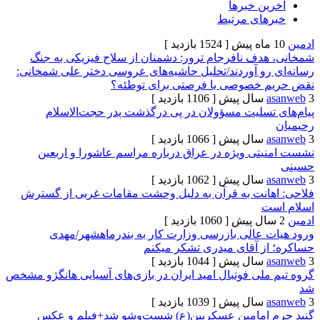
ن خبرها
های مرتبط
[ 1524 بازدید ]
دف نافرجام ترور: دشمنان از سلاح فیزیکی به جنگ
رو آوردند/تحلیل حاشیه‌های عروسی دختر علی شمخانی:
 خصوصی یا فرصتی برای توطئه؟
[ 1106 بازدید ]
تسلیت مسؤولان در پی درگذشت پدر حجت‌الاسلام
[ 1066 بازدید ]
تی ویژه در عراق درباره مراسم عاشورا و اربعین
[ 1062 بازدید ]
انت به قرآن‌ به دلیل وحشت مقامات غربی از گسترش
ت
[ 1060 بازدید ]
 عالی بازرسی وزارت کار به بندرماهشهر/مهدی
ز آقای میدری تشکر میکنم
[ 1044 بازدید ]
لی فوتبال امید ایران در بازی‌های آسیایی هانگژو مشخص
[ 1039 بازدید ]
 امامین عسکریین(ع) شست‌وشو شد+فیلم و عکس