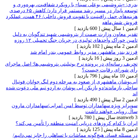
وشیمی بوعلی سینا» با رویکرد شفافیت، بهره‌وری و
توسعه پایدار در مسیر رشد مستمر قرار دارد/ کاهش ۶۵ درصدی
هزینه‌های حمل رافینیت با تقویت فروش داخلی/ ۴۶ همت، عملکرد
‌ماهه
[ 600 بازدید ]
ون وزارت صمت از پتروشیمی شهید تندگویان به دلیل
 واحدهای تولیدی در جریان جنگ تحمیلی ۱۲ روزه
[ 102 بازدید ]
ر ماهشهر، مدیر روابط عمومی بندر امام شد
[ 16 بازدید ]
ه‌ای در پرونده نرخ یوتیلیتی پتروشیمی‌ها؛ اصل ماجرای
ی رقابت چیست؟
[ 796 بازدید ]
 ماهشهری از صعود به مرحله دوم لیگ جوانان فوتبال
اندند/دو بازیکن آبی پوشان به اردو تیم ملی دعوت شده
[ 490 بازدید ]
یژه سهامداران توسط امین امرایی/سهامداران مارون
ی خواهند داشت
[ 780 بازدید ]
دام کروزهای دریایی امنیت منطقه را تأمین می‌کند؟
[ 125 بازدید ]
ساد، هیچ‌گونه مماشات یا تساهلی را جایز نمی‌دانیم/