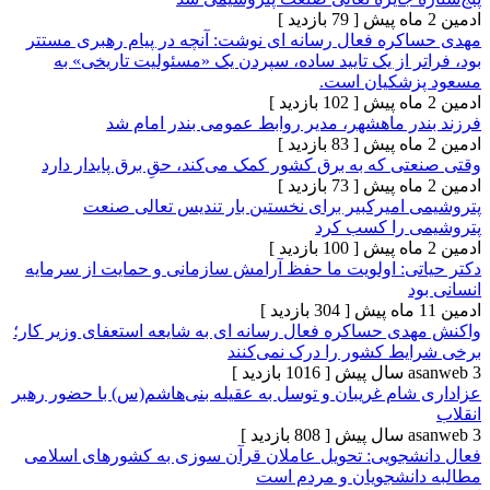
[ 79 بازدید ]
ره فعال رسانه ای نوشت: آنچه در پیام رهبری مستتر
 از یک تایید ساده، سپردن یک «مسئولیت تاریخی» به
شکیان است.
[ 102 بازدید ]
ر ماهشهر، مدیر روابط عمومی بندر امام شد
[ 83 بازدید ]
 که به برق کشور کمک می‌کند، حقِ برق پایدار دارد
[ 73 بازدید ]
امیرکبیر برای نخستین بار تندیس تعالی صنعت
 را کسب کرد
[ 100 بازدید ]
ی: اولویت ما حفظ آرامش سازمانی و حمایت از سرمایه
[ 304 بازدید ]
ی حساکره فعال رسانه ای به شایعه استعفای وزیر کار؛
ط کشور را درک نمی‌کنند
[ 1016 بازدید ]
ام غریبان و توسل به عقیله بنی‌هاشم(س) با حضور رهبر
[ 808 بازدید ]
جویی: تحویل عاملان قرآن سوزی به کشورهای اسلامی
نشجویان و مردم است