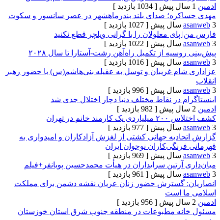
[ 1034 بازدید ]
ره؛ صدای بلند بندرماهشهر در عصر سانسور و سکوت
[ 1027 بازدید ]
ای معلولان را با گرانی ویلچر قطع نکنید
[ 1022 بازدید ]
سیه از تکمیل راه‌آهن رشت-آستارا تا سال ‌۲۰۲۸
[ 1016 بازدید ]
ام غریبان و توسل به عقیله بنی‌هاشم(س) با حضور رهبر
[ 996 بازدید ]
 در نقاط مختلف دنیا دچار اختلال جدی شد
[ 982 بازدید ]
د خانم در تهران
[ 977 بازدید ]
ادیه جهانی کشتی از لغزش آزادکاران و امیدواری به
نگی‌کاران نوجوان ایران
[ 969 بازدید ]
آرتین سرایداران در هیأت محمدحسین پویانفر+فیلم
[ 961 بازدید ]
 گسترش حضور زنان عریان نقشه دشمن برای مملکت
ا است
[ 956 بازدید ]
نه مطبوعات در منطقه جنوب شرق استان خوزستان