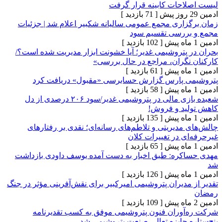
حات کابینه قرار گرفت
[ 71 بازدید ]
اری مجمع عمومی سالیانه شکبیر اعلام شد | جزئیات
ررسی تقسیم سود
[ 102 بازدید ]
پتروشیمی غدیر؛ آیا خشونت ابزار مدیریت شده است؟/
گران، مراجع در حال بررسی»
[ 61 بازدید ]
 پارس گزارش حسابرسی «مقبول» دریافت کرد
[ 58 بازدید ]
شعبده بازی مالی در پتروشیمی‌ غدیر/سود ۲۰۶ درصدی از دل
د و فروش!
[ 135 بازدید ]
دیریتی و تلاطم‌های رسانه‌ای؛ نقدی بر رفتارهای
 در تغییرات کلان
[ 65 بازدید ]
ره: طبق اخبار به دست آمده یوسف داودی بازداشت
[ 126 بازدید ]
دیران پتروشیمی امیرکبیر برای نقش‌آفرینی مؤثر در جنگ
[ 109 بازدید ]
وران فنون پتروشیمی موفق به کسب تقدیرنامه
 جایزه تعالی صنعت پتروشیمی شد