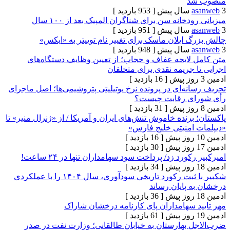
د
[ 953 بازدید ]
خانه سن برای شناگران المپیک بعد از ۱۰۰ سال
[ 951 بازدید ]
ایلان ماسک برای تغییر نام توییتر به «ایکس»
[ 948 بازدید ]
لایحه عفاف و حجاب؛ از تعیین وظایف دستگاه‌های
جریمه نقدی برای متخلفان
[ 16 بازدید ]
ه‌ای در پرونده نرخ یوتیلیتی پتروشیمی‌ها؛ اصل ماجرای
ی رقابت چیست؟
[ 31 بازدید ]
رنده خاموش تنش‌های ایران و آمریکا / از «ژنرال منیر» تا
امنیتی خلیج فارس»
[ 16 بازدید ]
[ 30 بازدید ]
ورد زد/ پرداخت سود سهامداران تنها در ۲۴ ساعت!
[ 34 بازدید ]
شکبیر با ثبت رکورد تاریخی سودآوری، سال ۱۴۰۴ را با عملکردی
پایان رساند
[ 36 بازدید ]
 سهامداران پای کارنامه درخشان شاراک
[ 61 بازدید ]
 بهارستان به خیابان طالقانی؛ وزارت نفت در صدر