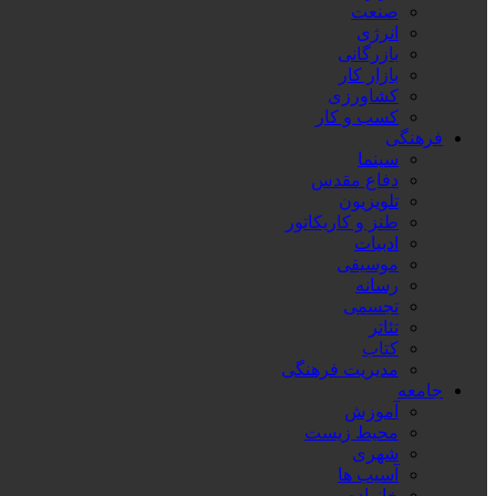
صنعت
انرژی
بازرگانی
بازار کار
کشاورزی
کسب و کار
فرهنگی
سینما
دفاع مقدس
تلویزیون
طنز و کاریکاتور
ادبیات
موسیقی
رسانه
تجسمی
تئاتر
کتاب
مدیریت فرهنگی
جامعه
آموزش
محیط زیست
شهری
آسیب ها
خانواده