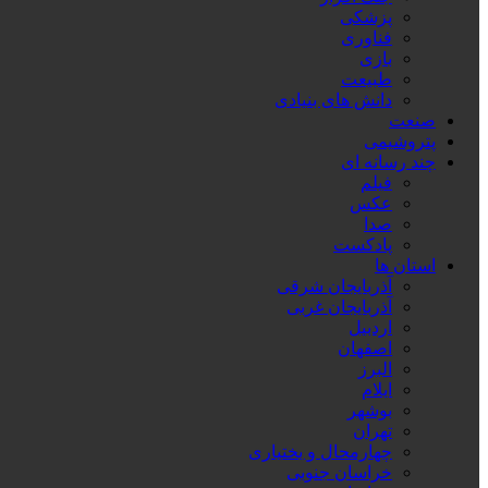
پزشکی
فناوری
بازی
طبیعت
دانش های بنیادی
صنعت
پتروشیمی
چند رسانه ای
فیلم
عکس
صدا
پادکست
استان ها
آذربایجان شرقی
آذربایجان غربی
اردبیل
اصفهان
البرز
ایلام
بوشهر
تهران
چهارمحال و بختیاری
خراسان جنوبی