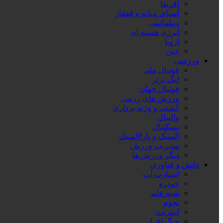
آفریقا
آسیای میانه و قفقاز
دیپلماسی
انرژی هسته ای
اروپا
چین
ورزشی
فوتبال ملی
لیگ برتر
فوتبال جهان
ورزش های رزمی
کشتی و وزنه برداری
والیبال
بسکتبال
المپیک و پاراالمپیک
مدیریت ورزش
دیگر ورزش ها
دانش و فناوری
استارت آپ
خودرو
شبه علم
نجوم
اینترنت
جنگ افزار