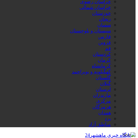
خراسان رضوی
خراسان شمالی
خوزستان
زنجان
سمنان
سیستان و بلوچستان
فارس
قزوین
قم
کردستان
کرمان
کرمانشاه
کهگیلویه و بویراحمد
گلستان
گیلان
لرستان
مازندران
مرکزی
هرمزگان
همدان
یزد
مناطق آزاد
Search