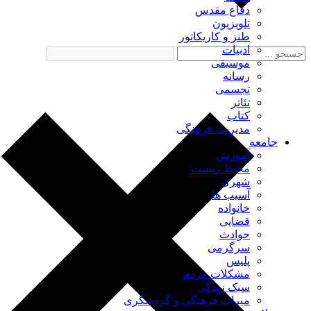
دفاع مقدس
تلویزیون
طنز و کاریکاتور
ادبیات
موسیقی
رسانه
تجسمی
تئاتر
کتاب
مدیریت فرهنگی
جامعه
آموزش
محیط زیست
شهری
آسیب ها
خانواده
قضایی
حوادث
سرگرمی
پلیس
مشکلات مردم
سبک زندگی
میراث فرهنگی و گردشگری