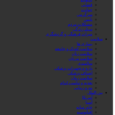
قضایی
حوادث
سرگرمی
پلیس
مشکلات مردم
سبک زندگی
میراث فرهنگی و گردشگری
سلامت
بیماری ها
سلامت کودک و جامعه
سلامت زنان
سلامت مردان
سالمندی
دارو و تجهیزات پزشکی
اصناف پزشکی
سلامت روان
تغذیه و تناسب اندام
مد و زیبایی
بین الملل
آمریکا
آسیا
خاورمیانه
اقیانوسیه