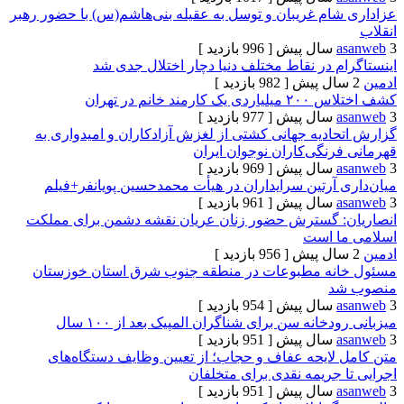
ام غریبان و توسل به عقیله بنی‌هاشم(س) با حضور رهبر
[ 996 بازدید ]
 در نقاط مختلف دنیا دچار اختلال جدی شد
[ 982 بازدید ]
د خانم در تهران
[ 977 بازدید ]
ادیه جهانی کشتی از لغزش آزادکاران و امیدواری به
نگی‌کاران نوجوان ایران
[ 969 بازدید ]
آرتین سرایداران در هیأت محمدحسین پویانفر+فیلم
[ 961 بازدید ]
 گسترش حضور زنان عریان نقشه دشمن برای مملکت
ا است
[ 956 بازدید ]
نه مطبوعات در منطقه جنوب شرق استان خوزستان
د
[ 954 بازدید ]
خانه سن برای شناگران المپیک بعد از ۱۰۰ سال
[ 951 بازدید ]
لایحه عفاف و حجاب؛ از تعیین وظایف دستگاه‌های
جریمه نقدی برای متخلفان
[ 951 بازدید ]