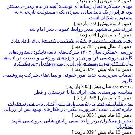
[ 79 بازدید ]
ره فعال رسانه ای نوشت: آنچه در پیام رهبری مستتر
 از یک تایید ساده، سپردن یک «مسئولیت تاریخی» به
شکیان است.
[ 102 بازدید ]
ر ماهشهر، مدیر روابط عمومی بندر امام شد
[ 84 بازدید ]
 که به برق کشور کمک می‌کند، حقِ برق پایدار دارد
[ 784 بازدید ]
بررسی عملکرد سال ۱۴۰۳ شرکت‌های تابعه تاپیکو؛ دستاوردهای
کلیدی پتروشیمی فن‌آوران در حوزه‌های ورزشی و صنعت در ۵ ماهه
[ 379 بازدید ]
پرست جدید امور حقوقی و پیمان‌های شرکت پتروشیمی
[ 786 بازدید ]
ه‌مندی نفتی ایرانی‌ها با عربستان و قطر
[ 248 بازدید ]
شرکت پتروشیمی پارس: فرآیند ارزیابی ستون فقرات
لی است / ضرورت پیگیری راهکارهای بهبود پس از ارزیابی
[ 365 بازدید ]
مکاران برتر واحد ایمنی و آتش‌نشانی پتروشیمی شهید
[ 339 بازدید ]