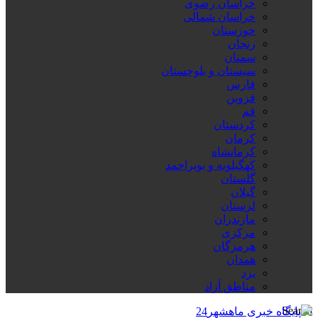
خراسان رضوی
خراسان شمالی
خوزستان
زنجان
سمنان
سیستان و بلوچستان
فارس
قزوین
قم
کردستان
کرمان
کرمانشاه
کهگیلویه و بویراحمد
گلستان
گیلان
لرستان
مازندران
مرکزی
هرمزگان
همدان
یزد
مناطق آزاد