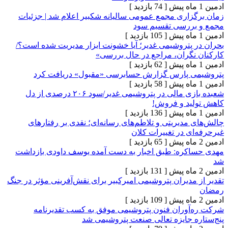
[ 74 بازدید ]
اری مجمع عمومی سالیانه شکبیر اعلام شد | جزئیات
ررسی تقسیم سود
[ 105 بازدید ]
پتروشیمی غدیر؛ آیا خشونت ابزار مدیریت شده است؟/
گران، مراجع در حال بررسی»
[ 62 بازدید ]
 پارس گزارش حسابرسی «مقبول» دریافت کرد
[ 58 بازدید ]
شعبده بازی مالی در پتروشیمی‌ غدیر/سود ۲۰۶ درصدی از دل
د و فروش!
[ 136 بازدید ]
دیریتی و تلاطم‌های رسانه‌ای؛ نقدی بر رفتارهای
 در تغییرات کلان
[ 65 بازدید ]
ره: طبق اخبار به دست آمده یوسف داودی بازداشت
[ 131 بازدید ]
دیران پتروشیمی امیرکبیر برای نقش‌آفرینی مؤثر در جنگ
[ 109 بازدید ]
وران فنون پتروشیمی موفق به کسب تقدیرنامه
 جایزه تعالی صنعت پتروشیمی شد