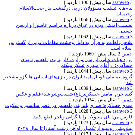
[ 1106 بازدید ]
تسلیت مسؤولان در پی درگذشت پدر حجت‌الاسلام
[ 1066 بازدید ]
تی ویژه در عراق درباره مراسم عاشورا و اربعین
[ 1062 بازدید ]
انت به قرآن‌ به دلیل وحشت مقامات غربی از گسترش
ت
[ 1060 بازدید ]
 عالی بازرسی وزارت کار به بندرماهشهر/مهدی
ز آقای میدری تشکر میکنم
[ 1044 بازدید ]
لی فوتبال امید ایران در بازی‌های آسیایی هانگژو مشخص
[ 1039 بازدید ]
 امامین عسکریین(ع) شست‌وشو شد+فیلم و عکس
[ 1034 بازدید ]
ره؛ صدای بلند بندرماهشهر در عصر سانسور و سکوت
[ 1028 بازدید ]
ای معلولان را با گرانی ویلچر قطع نکنید
[ 1023 بازدید ]
سیه از تکمیل راه‌آهن رشت-آستارا تا سال ‌۲۰۲۸
[ 1017 بازدید ]