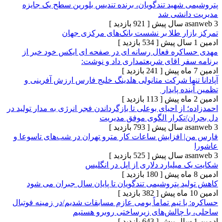
شهید تندگویان، برنده تندیس بلورین سطح یک جایزه
انشی شد
[ 921 بازدید ]
ار طلا بر نشست‌ بانک‌های مرکزی جهان
[ 534 بازدید ]
ره فعال رسانه ای در صفحه ای ایکس خود خبر از
ر اقای شریعتمداری داد و نوشت:
[ 241 بازدید ]
ها شرکت متانولی هلدینگ خلیج فارس ارزش آفرینی و
ه پایدار
[ 113 بازدید ]
از احیای بوعلی تا بازگرداندن فجر انرژی به مدار تولید در
تکرار الگوی موفق مدیریت
[ 793 بازدید ]
افزایش ساعات کار مترو تهران در شب‌های تاسوعا و
[ 525 بازدید ]
یلیارد دلاری از اپل در انگلیس
[ 180 بازدید ]
د پتروشیمی تندگویان تا پایان سال جبران می شود
[ 382 بازدید ]
 تیم تماماً بومی عازم مسابقات شدیم/در زمینه فوتبال
 چالش‌های زیرساختی روبرو هستیم
[ 643 بازدید ]