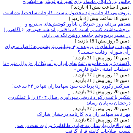
ایلان ماسک برای تغییر نام توییتر به «ایکس»
[ 4 بازدید ]
کارخانه تولید محصول نیست، کارخانه ساخت آینده است
[ 8 بازدید ]
د، روز خبرنگار، یادآور کوشش‌های بی‌دریغ و
ت کسانی است که با قلم و اندیشه خود، چراغ آگاهی را
پیچ‌وخم جامعه روشن نگه می‌دارند.
[ 18 بازدید ]
ه‌ای در پرونده نرخ یوتیلیتی پتروشیمی‌ها؛ اصل ماجرای
ی رقابت چیست؟
[ 31 بازدید ]
رنده خاموش تنش‌های ایران و آمریکا / از «ژنرال منیر» تا
امنیتی خلیج فارس»
[ 17 بازدید ]
[ 31 بازدید ]
ورد زد/ پرداخت سود سهامداران تنها در ۲۴ ساعت!
[ 36 بازدید ]
شکبیر با ثبت رکورد تاریخی سودآوری، سال ۱۴۰۴ را با عملکردی
پایان رساند
[ 37 بازدید ]
 سهامداران پای کارنامه درخشان شاراک
[ 62 بازدید ]
 بهارستان به خیابان طالقانی؛ وزارت نفت در صدر
حات کابینه قرار گرفت