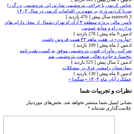
ی با جراحی پتروشیمی شازند، این پتروشیمی بزرگ را
روری بر مهم‌ترین اقدامات کریمی در سال ۱۴۰۳
[ 476 بازدید ]
تأمین مالی پروژه منطقه ۳ آزادراه تهران-شمال از ‌محل دارایی‌های
و‌ منابع عمومی
[ 278 بازدید ]
اهه ۴۳ همت فروش داشت
[ 109 بازدید ]
وران فنون پتروشیمی موفق به کسب تقدیرنامه
 جایزه تعالی صنعت پتروشیمی شد
[ 525 بازدید ]
 رامشیر غرق در مشکلات
[ 130 بازدید ]
۱۴ « شگویا »
تجربیات شما
یل شما منتشر نخواهد شد.
بخش‌های موردنیاز
ری شده‌اند
*