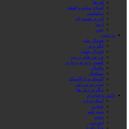
آفریقا
آسیای میانه و قفقاز
دیپلماسی
انرژی هسته ای
اروپا
چین
ورزشی
فوتبال ملی
لیگ برتر
فوتبال جهان
ورزش های رزمی
کشتی و وزنه برداری
والیبال
بسکتبال
المپیک و پاراالمپیک
مدیریت ورزش
دیگر ورزش ها
دانش و فناوری
استارت آپ
خودرو
شبه علم
نجوم
اینترنت
جنگ افزار