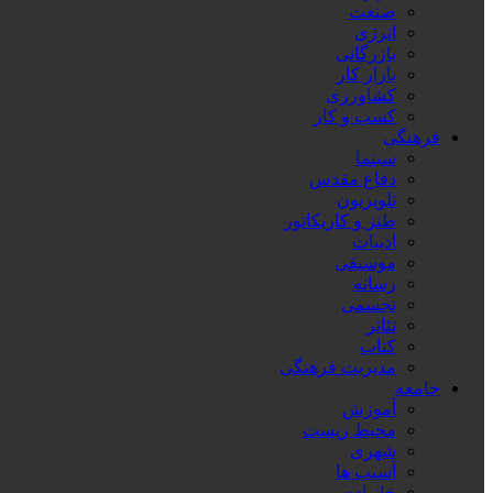
صنعت
انرژی
بازرگانی
بازار کار
کشاورزی
کسب و کار
فرهنگی
سینما
دفاع مقدس
تلویزیون
طنز و کاریکاتور
ادبیات
موسیقی
رسانه
تجسمی
تئاتر
کتاب
مدیریت فرهنگی
جامعه
آموزش
محیط زیست
شهری
آسیب ها
خانواده