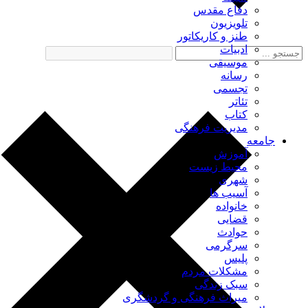
دفاع مقدس
تلویزیون
طنز و کاریکاتور
ادبیات
موسیقی
رسانه
تجسمی
تئاتر
کتاب
مدیریت فرهنگی
جامعه
آموزش
محیط زیست
شهری
آسیب ها
خانواده
قضایی
حوادث
سرگرمی
پلیس
مشکلات مردم
سبک زندگی
میراث فرهنگی و گردشگری