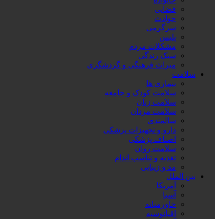
قضایی
حوادث
سرگرمی
پلیس
مشکلات مردم
سبک زندگی
میراث فرهنگی و گردشگری
سلامت
بیماری ها
سلامت کودک و جامعه
سلامت زنان
سلامت مردان
سالمندی
دارو و تجهیزات پزشکی
اصناف پزشکی
سلامت روان
تغذیه و تناسب اندام
مد و زیبایی
بین الملل
آمریکا
آسیا
خاورمیانه
اقیانوسیه