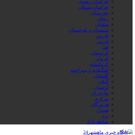
خراسان رضوی
خراسان شمالی
خوزستان
زنجان
سمنان
سیستان و بلوچستان
فارس
قزوین
قم
کردستان
کرمان
کرمانشاه
کهگیلویه و بویراحمد
گلستان
گیلان
لرستان
مازندران
مرکزی
هرمزگان
همدان
یزد
مناطق آزاد
Search