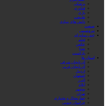
پزشکی
فناوری
بازی
طبیعت
دانش های بنیادی
صنعت
پتروشیمی
چند رسانه ای
فیلم
عکس
صدا
پادکست
استان ها
آذربایجان شرقی
آذربایجان غربی
اردبیل
اصفهان
البرز
ایلام
بوشهر
تهران
چهارمحال و بختیاری
خراسان جنوبی