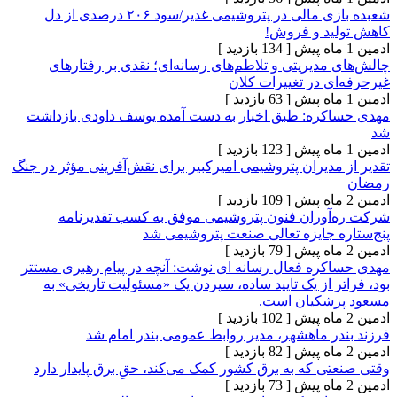
شعبده بازی مالی در پتروشیمی‌ غدیر/سود ۲۰۶ درصدی از دل
د و فروش!
[ 134 بازدید ]
دیریتی و تلاطم‌های رسانه‌ای؛ نقدی بر رفتارهای
 در تغییرات کلان
[ 63 بازدید ]
ره: طبق اخبار به دست آمده یوسف داودی بازداشت
[ 123 بازدید ]
دیران پتروشیمی امیرکبیر برای نقش‌آفرینی مؤثر در جنگ
[ 109 بازدید ]
وران فنون پتروشیمی موفق به کسب تقدیرنامه
 جایزه تعالی صنعت پتروشیمی شد
[ 79 بازدید ]
ره فعال رسانه ای نوشت: آنچه در پیام رهبری مستتر
 از یک تایید ساده، سپردن یک «مسئولیت تاریخی» به
شکیان است.
[ 102 بازدید ]
ر ماهشهر، مدیر روابط عمومی بندر امام شد
[ 82 بازدید ]
 که به برق کشور کمک می‌کند، حقِ برق پایدار دارد
[ 73 بازدید ]