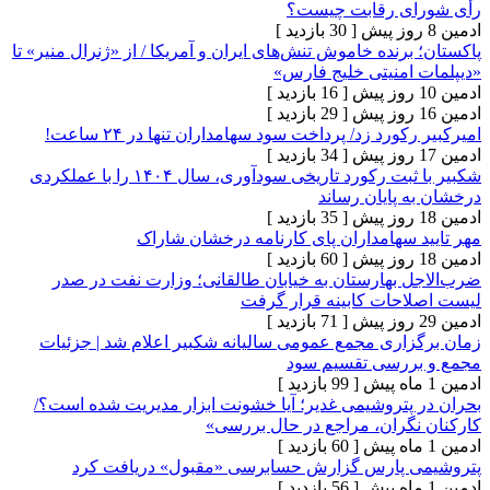
ی رقابت چیست؟
[ 30 بازدید ]
رنده خاموش تنش‌های ایران و آمریکا / از «ژنرال منیر» تا
امنیتی خلیج فارس»
[ 16 بازدید ]
[ 29 بازدید ]
ورد زد/ پرداخت سود سهامداران تنها در ۲۴ ساعت!
[ 34 بازدید ]
شکبیر با ثبت رکورد تاریخی سودآوری، سال ۱۴۰۴ را با عملکردی
پایان رساند
[ 35 بازدید ]
 سهامداران پای کارنامه درخشان شاراک
[ 60 بازدید ]
 بهارستان به خیابان طالقانی؛ وزارت نفت در صدر
حات کابینه قرار گرفت
[ 71 بازدید ]
اری مجمع عمومی سالیانه شکبیر اعلام شد | جزئیات
ررسی تقسیم سود
[ 99 بازدید ]
پتروشیمی غدیر؛ آیا خشونت ابزار مدیریت شده است؟/
گران، مراجع در حال بررسی»
[ 60 بازدید ]
 پارس گزارش حسابرسی «مقبول» دریافت کرد
[ 56 بازدید ]