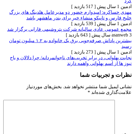
[ 517 بازدید ]
ره: امیدوارم حضور دو مدیرعامل هلدینگ های بزرگ
و تاپیکو منشاء خیر برای بندر ماهشهر باشد
[ 539 بازدید ]
ی عادی سالیانه شرکت پتروشیمی فارابی برگزار شد
[ 643 بازدید ]
بیشترین پاداش صرفه‌جویی برق یک خانواده به ۱.۲ میلیون تومان
[ 273 بازدید ]
نی، در برابر تخریب‌های ناجوانمردانه/ چرا دلالان و باج
اسم پهلوانی واهمه دارند
تجربیات شما
یل شما منتشر نخواهد شد.
بخش‌های موردنیاز
ری شده‌اند
*