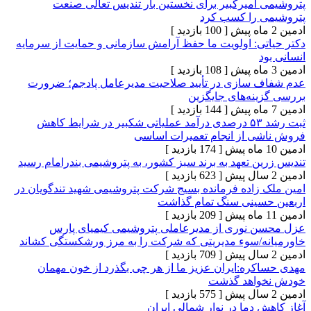
امیرکبیر برای نخستین بار تندیس تعالی صنعت
 را کسب کرد
[ 100 بازدید ]
ی: اولویت ما حفظ آرامش سازمانی و حمایت از سرمایه
[ 108 بازدید ]
سازی در تأیید صلاحیت مدیرعامل پادجم؛ ضرورت
نه‌های جایگزین
[ 144 بازدید ]
ثبت رشد ۵۳ درصدی درآمد عملیاتی شکبیر در شرایط کاهش
 از انجام تعمیرات اساسی
[ 174 بازدید ]
 تعهد به برند سبز کشور، به پتروشیمی بندرامام رسید
[ 623 بازدید ]
زاده فرمانده بسیج شرکت پتروشیمی شهید تندگویان در
ینی سنگ تمام گذاشت
[ 209 بازدید ]
نوری از مدیرعاملی پتروشیمی کیمیای پارس
/سوء مدیریتی که شرکت را به مرز ورشکستگی کشاند
[ 709 بازدید ]
ره:ایران عزیز ما از هر چی بگذرد از خون مهمان
اهد گذشت
[ 575 بازدید ]
دما در نوار شمالی ایران