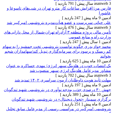
[ 791 بازدید ]
افزایش ساعات کار مترو تهران در شب‌های تاسوعا و
[ 247 بازدید ]
 سرپرست و عضو هیأت‌مدیره پتروشیمی امیرکبیر شد
[ 476 بازدید ]
تأمین مالی پروژه منطقه ۳ آزادراه تهران-شمال از ‌محل دارایی‌های
و‌ منابع عمومی
[ 247 بازدید ]
 بدری چگونه توانست پتروشیمی تخت جمشید را به سهام
 پرسود برای سرمایه‌گذاری تبدیل کند/سهامداران شجم
[ 625 بازدید ]
 خوب در هلدینگ سپهر انرژی/ مهدی حساکره به عنوان
رعامل هلدینگ انرژی سپهر منصوب شد
[ 702 بازدید ]
ویت داوطلبان آزمون سراسری ۱۴۰۲ تمدید شد
[ 197 بازدید ]
[ 389 بازدید ]
مینار «تحول دیجیتال» در پتروشیمی شهید تندگویان
[ 251 بازدید ]
امیرکبیر در مراسمی رسمی از مدیرعامل سابق تجلیل