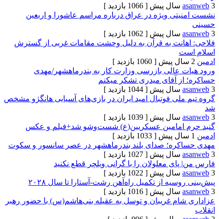
[ 1066 بازدید ]
تی ویژه در عراق درباره مراسم عاشورا و اربعین
[ 1062 بازدید ]
انت به قرآن‌ به دلیل وحشت مقامات غربی از گسترش
ت
[ 1060 بازدید ]
 عالی بازرسی وزارت کار به بندرماهشهر/مهدی
ز آقای میدری تشکر میکنم
[ 1044 بازدید ]
لی فوتبال امید ایران در بازی‌های آسیایی هانگژو مشخص
[ 1039 بازدید ]
 امامین عسکریین(ع) شست‌وشو شد+فیلم و عکس
[ 1033 بازدید ]
ره؛ صدای بلند بندرماهشهر در عصر سانسور و سکوت
[ 1027 بازدید ]
ای معلولان را با گرانی ویلچر قطع نکنید
[ 1022 بازدید ]
سیه از تکمیل راه‌آهن رشت-آستارا تا سال ‌۲۰۲۸
[ 1016 بازدید ]
ام غریبان و توسل به عقیله بنی‌هاشم(س) با حضور رهبر