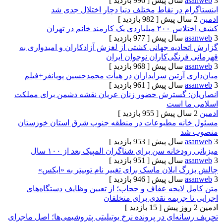
[ 996 بازدید ]
 در نقاط مختلف دنیا دچار اختلال جدی شد
[ 982 بازدید ]
د خانم در تهران
[ 977 بازدید ]
ادیه جهانی کشتی از لغزش آزادکاران و امیدواری به
نگی‌کاران نوجوان ایران
[ 968 بازدید ]
آرتین سرایداران در هیأت محمدحسین پویانفر+فیلم
[ 961 بازدید ]
 گسترش حضور زنان عریان نقشه دشمن برای مملکت
ا است
[ 955 بازدید ]
نه مطبوعات در منطقه جنوب شرق استان خوزستان
د
[ 953 بازدید ]
خانه سن برای شناگران المپیک بعد از ۱۰۰ سال
[ 951 بازدید ]
ایلان ماسک برای تغییر نام توییتر به «ایکس»
[ 946 بازدید ]
لایحه عفاف و حجاب؛ از تعیین وظایف دستگاه‌های
جریمه نقدی برای متخلفان
[ 15 بازدید ]
ه‌ای در پرونده نرخ یوتیلیتی پتروشیمی‌ها؛ اصل ماجرای