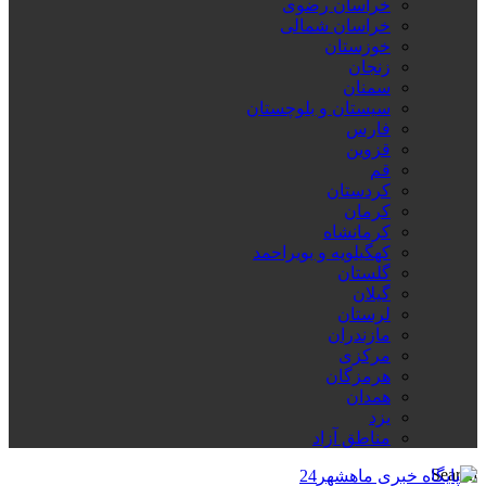
خراسان رضوی
خراسان شمالی
خوزستان
زنجان
سمنان
سیستان و بلوچستان
فارس
قزوین
قم
کردستان
کرمان
کرمانشاه
کهگیلویه و بویراحمد
گلستان
گیلان
لرستان
مازندران
مرکزی
هرمزگان
همدان
یزد
مناطق آزاد