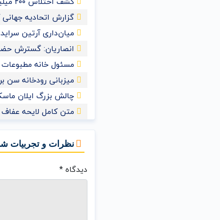
کشف اختلاس ۲۰۰ میلیاردی یک کارمند خانم در تهران
گزارش اتحادیه جهانی کش
میان‌داری آرتین سراید
انصاریان: گسترش حضور
مسئول خانه مطبوعات 
میزبانی رودخانه سن برای ش
چالش بزرگ ایلان ماسک 
متن کامل لایحه عفاف و
نظرات و تجربیات شم
دیدگاه
*