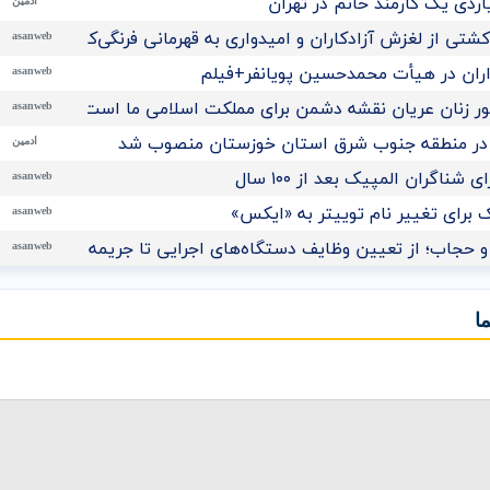
ادمین
تی از لغزش آزادکاران و امیدواری به قهرمانی فرنگی‌کاران نوجوان 
asanweb
اران در هیأت محمدحسین پویانفر+فیلم
asanweb
 زنان عریان نقشه دشمن برای مملکت اسلامی ما است
asanweb
در منطقه جنوب شرق استان خوزستان منصوب شد
ادمین
ناگران المپیک بعد از ۱۰۰ سال
asanweb
برای تغییر نام توییتر به «ایکس»
asanweb
 حجاب؛ از تعیین وظایف دستگاه‌های اجرایی تا جریمه نقدی برای م
asanweb
ا