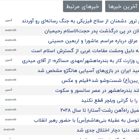
آخرین خبرها
خبرهای مرتبط
ترور: دشمنان از سلاح فیزیکی به جنگ رسانه‌ای رو آوردند/تحلیل
ادمین
ان در پی درگذشت پدر حجت‌الاسلام رحیمیان
asanweb
راق درباره مراسم عاشورا و اربعین حسینی
asanweb
‌ به دلیل وحشت مقامات غربی از گسترش اسلام است
asanweb
 وزارت کار به بندرماهشهر/مهدی حساکره؛ از آقای میدری تشکر میک
ادمین
مید ایران در بازی‌های آسیایی هانگژو مشخص شد
asanweb
ریین(ع) شست‌وشو شد+فیلم و عکس
asanweb
ند بندرماهشهر در عصر سانسور و سکوت
ادمین
ا با گرانی ویلچر قطع نکنید
asanweb
 راه‌آهن رشت-آستارا تا سال ‌۲۰۲۸
asanweb
توسل به عقیله بنی‌هاشم(س) با حضور رهبر انقلاب
asanweb
تلف دنیا دچار اختلال جدی شد
asanweb