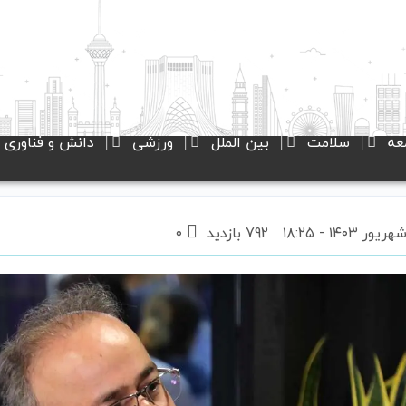
عه
سلامت
بین الملل
ورزشی
دانش و فناوری
792 بازدید
۰