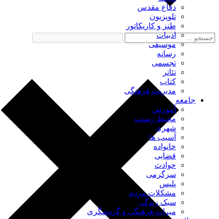
دفاع مقدس
تلویزیون
طنز و کاریکاتور
ادبیات
موسیقی
رسانه
تجسمی
تئاتر
کتاب
مدیریت فرهنگی
جامعه
آموزش
محیط زیست
شهری
آسیب ها
خانواده
قضایی
حوادث
سرگرمی
پلیس
مشکلات مردم
سبک زندگی
میراث فرهنگی و گردشگری