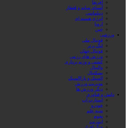
آفریقا
آسیای میانه و قفقاز
دیپلماسی
انرژی هسته ای
اروپا
چین
ورزشی
فوتبال ملی
لیگ برتر
فوتبال جهان
ورزش های رزمی
کشتی و وزنه برداری
والیبال
بسکتبال
المپیک و پاراالمپیک
مدیریت ورزش
دیگر ورزش ها
دانش و فناوری
استارت آپ
خودرو
شبه علم
نجوم
اینترنت
جنگ افزار