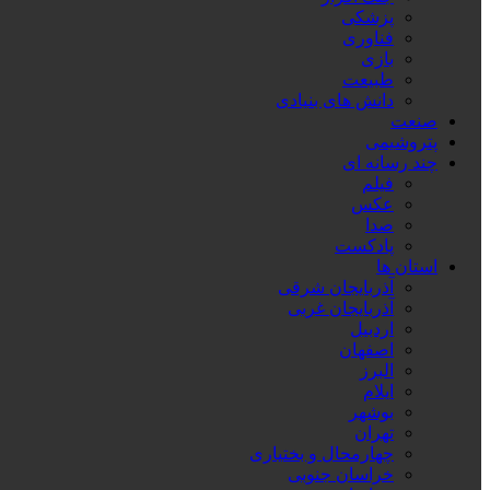
پزشکی
فناوری
بازی
طبیعت
دانش های بنیادی
صنعت
پتروشیمی
چند رسانه ای
فیلم
عکس
صدا
پادکست
استان ها
آذربایجان شرقی
آذربایجان غربی
اردبیل
اصفهان
البرز
ایلام
بوشهر
تهران
چهارمحال و بختیاری
خراسان جنوبی