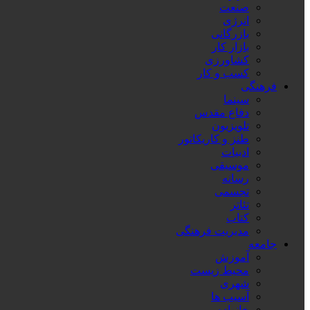
صنعت
انرژی
بازرگانی
بازار کار
کشاورزی
کسب و کار
فرهنگی
سینما
دفاع مقدس
تلویزیون
طنز و کاریکاتور
ادبیات
موسیقی
رسانه
تجسمی
تئاتر
کتاب
مدیریت فرهنگی
جامعه
آموزش
محیط زیست
شهری
آسیب ها
خانواده