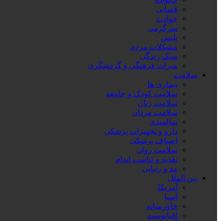
قضایی
حوادث
سرگرمی
پلیس
مشکلات مردم
سبک زندگی
میراث فرهنگی و گردشگری
سلامت
بیماری ها
سلامت کودک و جامعه
سلامت زنان
سلامت مردان
سالمندی
دارو و تجهیزات پزشکی
اصناف پزشکی
سلامت روان
تغذیه و تناسب اندام
مد و زیبایی
بین الملل
آمریکا
آسیا
خاورمیانه
اقیانوسیه