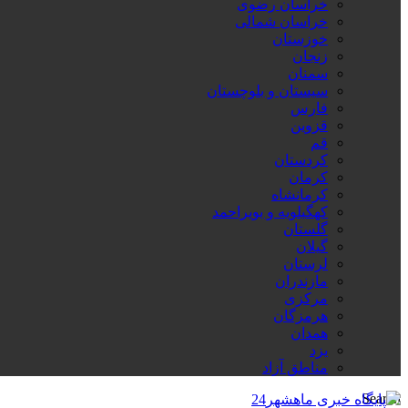
خراسان رضوی
خراسان شمالی
خوزستان
زنجان
سمنان
سیستان و بلوچستان
فارس
قزوین
قم
کردستان
کرمان
کرمانشاه
کهگیلویه و بویراحمد
گلستان
گیلان
لرستان
مازندران
مرکزی
هرمزگان
همدان
یزد
مناطق آزاد
Search