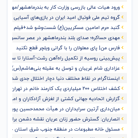
ورود هیات عالی بازرسی وزارت کار به بندرماهشهر/مهدی حس
گروه تیم ملی فوتبال امید ایران در بازی‌های آسیایی هان
گنبد حرم امامین عسکریین(ع) شست‌وشو شد+فیلم و عک
مهدی حساکره؛ صدای بلند بندرماهشهر در عصر سانسور و 
فارس من| پای معلولان را با گرانی ویلچر قطع نکنید
پیش‌بینی روسیه از تکمیل راه‌آهن رشت-آستارا تا سال ‌۲۰۲۸
عزاداری شام غریبان و توسل به عقیله بنی‌هاشم(س) با حضو
اینستاگرام در نقاط مختلف دنیا دچار اختلال جدی شد
کشف اختلاس ۲۰۰ میلیاردی یک کارمند خانم در تهران
گزارش اتحادیه جهانی کشتی از لغزش آزادکاران و امیدواری ب
میان‌داری آرتین سرایداران در هیأت محمدحسین پویانفر+ف
انصاریان: گسترش حضور زنان عریان نقشه دشمن برای ممل
مسئول خانه مطبوعات در منطقه جنوب شرق استان خوزس