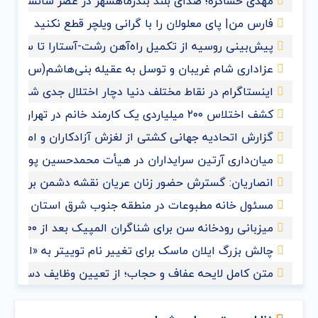
مهدی حساکره؛ صدای بلند بندرماهشهر در عصر سانسور و 
فارس من| پای معلولان را با گرانی ویلچر قطع نکنید
پیش‌بینی روسیه از تکمیل راه‌آهن رشت-آستارا تا سال ‌۲۰۲۸
عزاداری شام غریبان و توسل به عقیله بنی‌هاشم(س) با حض
اینستاگرام در نقاط مختلف دنیا دچار اختلال جدی شد
کشف اختلاس ۲۰۰ میلیاردی یک کارمند خانم در تهران
گزارش اتحادیه جهانی کشتی از لغزش آزادکاران و امیدواری 
میان‌داری آرتین سرایداران در هیأت محمدحسین پویانفر+
انصاریان: گسترش حضور زنان عریان نقشه دشمن برای مم
مسئول خانه مطبوعات در منطقه جنوب شرق استان خوزس
میزبانی رودخانه سن برای شناگران المپیک بعد از ۱۰۰ سال
چالش بزرگ ایلان ماسک برای تغییر نام توییتر به «ایکس»
متن کامل لایحه عفاف و حجاب؛ از تعیین وظایف دستگاه‌ها