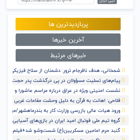
کپی کردن
پربازدیدترین ها
آخرین خبرها
خبرهای مرتبط
شمخانی، هدف نافرجام ترور: دشمنان از سلاح فیزیکی به 
پیام‌های تسلیت مسؤولان در پی درگذشت پدر حجت‌الاسلا
نشست امنیتی ویژه در عراق درباره مراسم عاشورا و اربعی
فلاحی: اهانت به قرآن‌ به دلیل وحشت مقامات غربی از گ
ورود هیات عالی بازرسی وزارت کار به بندرماهشهر/مهدی ح
گروه تیم ملی فوتبال امید ایران در بازی‌های آسیایی ها
گنبد حرم امامین عسکریین(ع) شست‌وشو شد+فیلم و عک