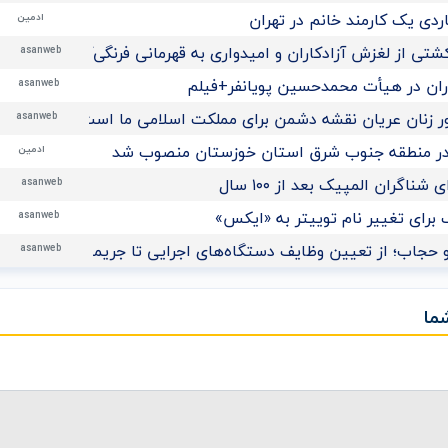
ادمین
تی از لغزش آزادکاران و امیدواری به قهرمانی فرنگی‌کاران نوجوان ا
asanweb
اران در هیأت محمدحسین پویانفر+فیلم
asanweb
 زنان عریان نقشه دشمن برای مملکت اسلامی ما است
asanweb
در منطقه جنوب شرق استان خوزستان منصوب شد
ادمین
ناگران المپیک بعد از ۱۰۰ سال
asanweb
برای تغییر نام توییتر به «ایکس»
asanweb
 حجاب؛ از تعیین وظایف دستگاه‌های اجرایی تا جریمه نقدی برای م
asanweb
ما