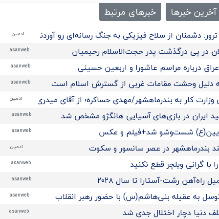
آخرین خبرها
خبرهای مرتبط
رور: دشمنان از سلاح فیزیکی به جنگ رسانه‌ای رو آوردند/تحلیل
ادمین
ن در پی درگذشت پدر حجت‌الاسلام رحیمیان
asanweb
راق درباره مراسم عاشورا و اربعین حسینی
asanweb
 به دلیل وحشت مقامات غربی از گسترش اسلام است
asanweb
 وزارت کار به بندرماهشهر/مهدی حساکره؛ از آقای میدری تشکر میکن
ادمین
مید ایران در بازی‌های آسیایی هانگژو مشخص شد
asanweb
ریین(ع) شست‌وشو شد+فیلم و عکس
asanweb
ند بندرماهشهر در عصر سانسور و سکوت
ادمین
 با گرانی ویلچر قطع نکنید
asanweb
راه‌آهن رشت-آستارا تا سال ‌۲۰۲۸
asanweb
توسل به عقیله بنی‌هاشم(س) با حضور رهبر انقلاب
asanweb
لف دنیا دچار اختلال جدی شد
asanweb