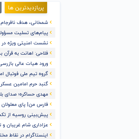
پربازدیدترین ها
شمخانی، هدف نافرجام ت
پیام‌های تسلیت مسؤولا
نشست امنیتی ویژه در ع
فلاحی: اهانت به قرآن‌
ورود هیات عالی بازرسی
گروه تیم ملی فوتبال ا
گنبد حرم امامین عسک
مهدی حساکره؛ صدای بل
فارس من| پای معلولان را
پیش‌بینی روسیه از تکمیل 
عزاداری شام غریبان و 
اینستاگرام در نقاط مخت