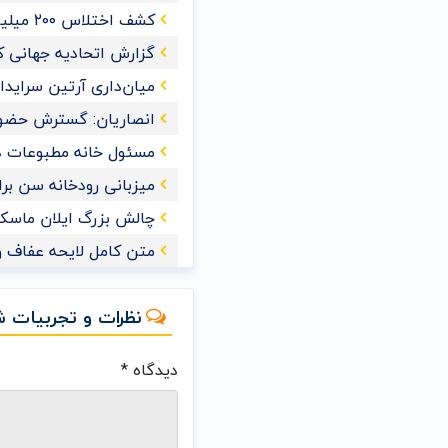
کشف اختلاس ۲۰۰ میلیاردی یک کارمند خانم در تهران
گزارش اتحادیه جهانی کش
میان‌داری آرتین سراید
انصاریان: گسترش حضور
مسئول خانه مطبوعات 
میزبانی رودخانه سن برای ش
چالش بزرگ ایلان ماسک 
متن کامل لایحه عفاف و
نظرات و تجربیات ش
دیدگاه
*