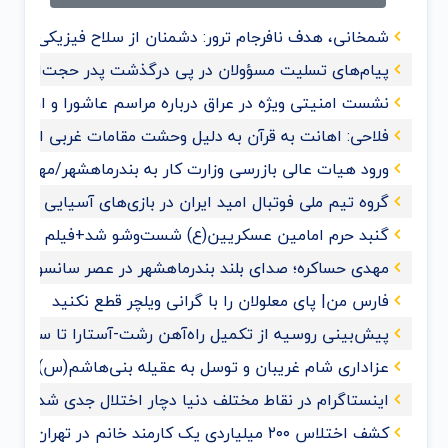
شمخانی، هدف نافرجام ترور: دشمنان از سلاح فیزیکی به 
پیام‌های تسلیت مسؤولان در پی درگذشت پدر حجت‌الاسلام
نشست امنیتی ویژه در عراق درباره مراسم عاشورا و اربعی
فلاحی: اهانت به قرآن‌ به دلیل وحشت مقامات غربی از گ
ورود هیات عالی بازرسی وزارت کار به بندرماهشهر/مهدی حس
گروه تیم ملی فوتبال امید ایران در بازی‌های آسیایی هان
گنبد حرم امامین عسکریین(ع) شست‌وشو شد+فیلم و عک
مهدی حساکره؛ صدای بلند بندرماهشهر در عصر سانسور و 
فارس من| پای معلولان را با گرانی ویلچر قطع نکنید
پیش‌بینی روسیه از تکمیل راه‌آهن رشت-آستارا تا سال ‌۲۰۲۸
عزاداری شام غریبان و توسل به عقیله بنی‌هاشم(س) با حضو
اینستاگرام در نقاط مختلف دنیا دچار اختلال جدی شد
کشف اختلاس ۲۰۰ میلیاردی یک کارمند خانم در تهران