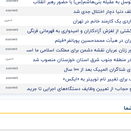
توسل به عقیله بنی‌هاشم(س) با حضور رهبر انقلاب
asanweb
لف دنیا دچار اختلال جدی شد
asanweb
ادمین
تی از لغزش آزادکاران و امیدواری به قهرمانی فرنگی‌کاران نوجوان ا
asanweb
اران در هیأت محمدحسین پویانفر+فیلم
asanweb
 زنان عریان نقشه دشمن برای مملکت اسلامی ما است
asanweb
در منطقه جنوب شرق استان خوزستان منصوب شد
ادمین
ناگران المپیک بعد از ۱۰۰ سال
asanweb
برای تغییر نام توییتر به «ایکس»
asanweb
 حجاب؛ از تعیین وظایف دستگاه‌های اجرایی تا جریمه نقدی برای م
asanweb
ما