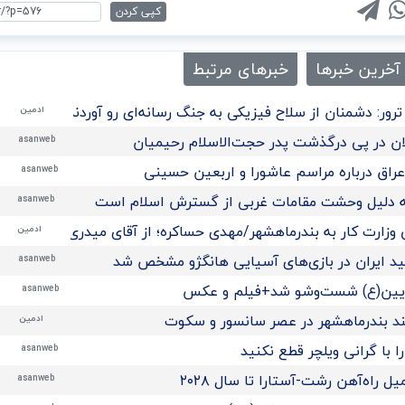
کپی کردن
آخرین خبرها
خبرهای مرتبط
رور: دشمنان از سلاح فیزیکی به جنگ رسانه‌ای رو آوردند/تحلیل
ادمین
ن در پی درگذشت پدر حجت‌الاسلام رحیمیان
asanweb
راق درباره مراسم عاشورا و اربعین حسینی
asanweb
 به دلیل وحشت مقامات غربی از گسترش اسلام است
asanweb
 وزارت کار به بندرماهشهر/مهدی حساکره؛ از آقای میدری تشکر میکن
ادمین
مید ایران در بازی‌های آسیایی هانگژو مشخص شد
asanweb
ریین(ع) شست‌وشو شد+فیلم و عکس
asanweb
ند بندرماهشهر در عصر سانسور و سکوت
ادمین
 با گرانی ویلچر قطع نکنید
asanweb
راه‌آهن رشت-آستارا تا سال ‌۲۰۲۸
asanweb