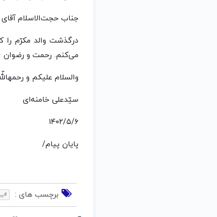
جناب حجت‌الاسلام آقای
درگذشت والد مکرّم را ک
می‌کنم. رحمت و رضوان ال
والسلام علیکم و رحمهاللّه
سیّدعلی خامنه‌ای
۱۴۰۲/۵/۶
پایان پیام/
برچسب های :
#پی