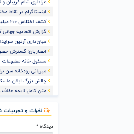
عزاداری شام غریبان و 
اینستاگرام در نقاط مخت
کشف اختلاس ۲۰۰ میلیاردی یک کارمند خانم در تهران
گزارش اتحادیه جهانی کش
میان‌داری آرتین سراید
انصاریان: گسترش حضور
مسئول خانه مطبوعات 
میزبانی رودخانه سن برای ش
چالش بزرگ ایلان ماسک 
متن کامل لایحه عفاف و
نظرات و تجربیات ش
دیدگاه
*