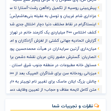
پیش‌بینی روسیه از تکمیل راه‌آهن رشت-آستارا تا سال ‌۲۰۲۸
عزاداری شام غریبان و توسل به عقیله بنی‌هاشم(س) با حضو
اینستاگرام در نقاط مختلف دنیا دچار اختلال جدی شد
کشف اختلاس ۲۰۰ میلیاردی یک کارمند خانم در تهران
گزارش اتحادیه جهانی کشتی از لغزش آزادکاران و امیدواری ب
میان‌داری آرتین سرایداران در هیأت محمدحسین پویانفر+ف
انصاریان: گسترش حضور زنان عریان نقشه دشمن برای ممل
مسئول خانه مطبوعات در منطقه جنوب شرق استان خوزس
میزبانی رودخانه سن برای شناگران المپیک بعد از ۱۰۰ سال
چالش بزرگ ایلان ماسک برای تغییر نام توییتر به «ایکس»
متن کامل لایحه عفاف و حجاب؛ از تعیین وظایف دستگاه‌های
نظرات و تجربیات شما