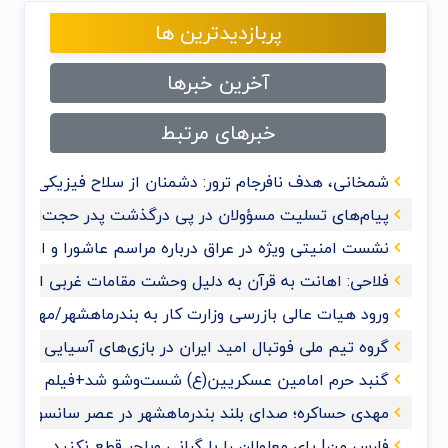
پربازدیدترین ها
آخرین خبرها
خبرهای مرتبط
شمخانی، هدف نافرجام ترور: دشمنان از سلاح فیزیکی به 
پیام‌های تسلیت مسؤولان در پی درگذشت پدر حجت‌الاسلام
نشست امنیتی ویژه در عراق درباره مراسم عاشورا و اربعی
فلاحی: اهانت به قرآن‌ به دلیل وحشت مقامات غربی از گ
ورود هیات عالی بازرسی وزارت کار به بندرماهشهر/مهدی حس
گروه تیم ملی فوتبال امید ایران در بازی‌های آسیایی هان
گنبد حرم امامین عسکریین(ع) شست‌وشو شد+فیلم و عک
مهدی حساکره؛ صدای بلند بندرماهشهر در عصر سانسور و 
فارس من| پای معلولان را با گرانی ویلچر قطع نکنید