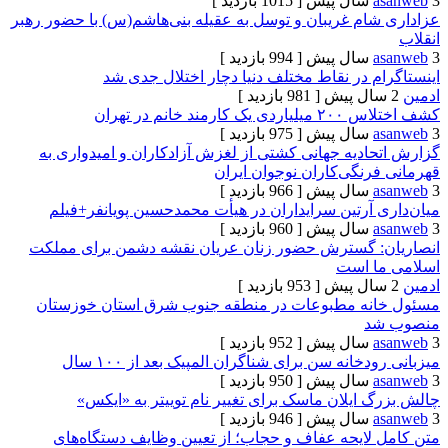
[ 1015 بازدید ]
ام غریبان و توسل به عقیله بنی‌هاشم(س) با حضور رهبر
[ 994 بازدید ]
 در نقاط مختلف دنیا دچار اختلال جدی شد
[ 981 بازدید ]
د خانم در تهران
[ 975 بازدید ]
ادیه جهانی کشتی از لغزش آزادکاران و امیدواری به
نگی‌کاران نوجوان ایران
[ 966 بازدید ]
آرتین سرایداران در هیأت محمدحسین پویانفر+فیلم
[ 960 بازدید ]
 گسترش حضور زنان عریان نقشه دشمن برای مملکت
ا است
[ 953 بازدید ]
نه مطبوعات در منطقه جنوب شرق استان خوزستان
د
[ 952 بازدید ]
خانه سن برای شناگران المپیک بعد از ۱۰۰ سال
[ 950 بازدید ]
ایلان ماسک برای تغییر نام توییتر به «ایکس»
[ 946 بازدید ]
لایحه عفاف و حجاب؛ از تعیین وظایف دستگاه‌های