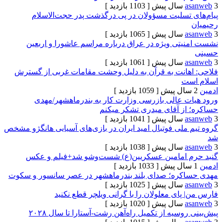
[ 1103 بازدید ]
تسلیت مسؤولان در پی درگذشت پدر حجت‌الاسلام
[ 1065 بازدید ]
تی ویژه در عراق درباره مراسم عاشورا و اربعین
[ 1061 بازدید ]
انت به قرآن‌ به دلیل وحشت مقامات غربی از گسترش
ت
[ 1059 بازدید ]
 عالی بازرسی وزارت کار به بندرماهشهر/مهدی
ز آقای میدری تشکر میکنم
[ 1041 بازدید ]
لی فوتبال امید ایران در بازی‌های آسیایی هانگژو مشخص
[ 1038 بازدید ]
 امامین عسکریین(ع) شست‌وشو شد+فیلم و عکس
[ 1033 بازدید ]
ره؛ صدای بلند بندرماهشهر در عصر سانسور و سکوت
[ 1025 بازدید ]
ای معلولان را با گرانی ویلچر قطع نکنید
[ 1020 بازدید ]
سیه از تکمیل راه‌آهن رشت-آستارا تا سال ‌۲۰۲۸