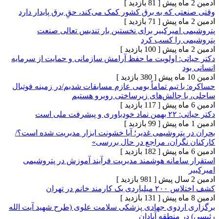
[ 81 بازدید ]
 که به برق کشور کمک می‌کند، حقِ برق پایدار دارد
[ 71 بازدید ]
امیرکبیر برای نخستین بار تندیس تعالی صنعت
 را کسب کرد
[ 100 بازدید ]
ی: اولویت ما حفظ آرامش سازمانی و حمایت از سرمایه
[ 380 بازدید ]
 تیم تماماً بومی عازم مسابقات شدیم/در زمینه فوتبال
 چالش‌های زیرساختی روبرو هستیم
[ 117 بازدید ]
 ملی است
[ 99 بازدید ]
پتروشیمی غدیر؛ آیا خشونت ابزار مدیریت شده است؟/
گران، مراجع در حال بررسی»
[ 182 بازدید ]
امانه هوشمند مدیریت فرآیند آموزش در پتروشیمی
[ 981 بازدید ]
د خانم در تهران
[ 131 بازدید ]
ردوی جهادی پزشکی سلامت علوی (طرح شهید آیت الله
منطقه آبادان