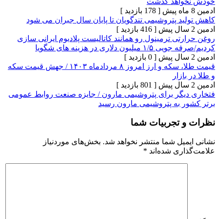
اهد گذشت
[ 178 بازدید ]
د پتروشیمی تندگویان تا پایان سال جبران می شود
[ 416 بازدید ]
ی ترمینول رو همانند کاتالیست پلادیوم ایرانی سازی
 دلاری در هزینه های شگویا
[ 0 بازدید ]
قیمت طلا، سکه و ارز امروز ۸ مردادماه ۱۴۰۳ / جهش قیمت سکه
زار
[ 801 بازدید ]
گر برای پتروشیمی مارون / جایزه صنعت روابط عمومی
 به پتروشیمی مارون رسید
تجربیات شما
یل شما منتشر نخواهد شد.
بخش‌های موردنیاز
ری شده‌اند
*