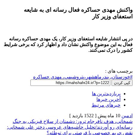
دی حساکره فعال رسانه ای به شایعه
وزیر کا
ر
شار شایعه استعفای وزیر کار، یک مهدی حساکره رسانه
ین موضوع واکنش نشان داد و اظهار کرد که برخی شرایط
رک نمی‌کنند
.
ی :
 بندرماهشهر،پتروشیمی، مهدی حساکره
زدیدترین ها
ن خبرها
های مرتبط
[ 1522 بازدید ]
دف نافرجام ترور: دشمنان از سلاح فیزیکی به جنگ
رو آوردند/تحلیل حاشیه‌های عروسی دختر علی شمخانی:
 خصوصی یا فرصتی برای توطئه؟