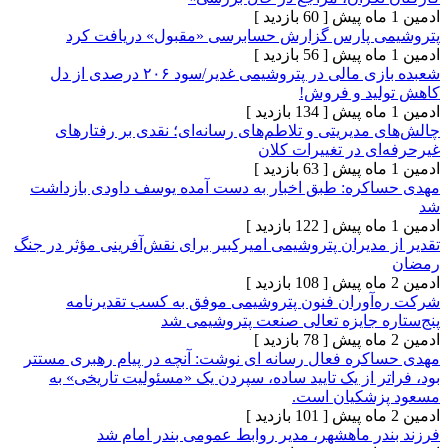
[ 60 بازدید ]
 پارس گزارش حسابرسی «مقبول» دریافت کرد
[ 56 بازدید ]
شعبده بازی مالی در پتروشیمی‌ غدیر/سود ۲۰۶ درصدی از دل
د و فروش!
[ 134 بازدید ]
دیریتی و تلاطم‌های رسانه‌ای؛ نقدی بر رفتارهای
 در تغییرات کلان
[ 63 بازدید ]
ره: طبق اخبار به دست آمده یوسف داودی بازداشت
[ 122 بازدید ]
دیران پتروشیمی امیرکبیر برای نقش‌آفرینی مؤثر در جنگ
[ 108 بازدید ]
وران فنون پتروشیمی موفق به کسب تقدیرنامه
 جایزه تعالی صنعت پتروشیمی شد
[ 78 بازدید ]
ره فعال رسانه ای نوشت: آنچه در پیام رهبری مستتر
 از یک تایید ساده، سپردن یک «مسئولیت تاریخی» به
شکیان است.
[ 101 بازدید ]
ر ماهشهر، مدیر روابط عمومی بندر امام شد