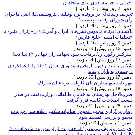
جریمه نقدی برای متخلفان
[ 15 بازدید ]
ه‌ای در پرونده نرخ یوتیلیتی پتروشیمی‌ها؛ اصل ماجرای
ی رقابت چیست؟
[ 30 بازدید ]
رنده خاموش تنش‌های ایران و آمریکا / از «ژنرال منیر» تا
امنیتی خلیج فارس»
[ 16 بازدید ]
[ 29 بازدید ]
ورد زد/ پرداخت سود سهامداران تنها در ۲۴ ساعت!
[ 34 بازدید ]
شکبیر با ثبت رکورد تاریخی سودآوری، سال ۱۴۰۴ را با عملکردی
پایان رساند
[ 35 بازدید ]
 سهامداران پای کارنامه درخشان شاراک
[ 59 بازدید ]
 بهارستان به خیابان طالقانی؛ وزارت نفت در صدر
حات کابینه قرار گرفت
[ 71 بازدید ]
اری مجمع عمومی سالیانه شکبیر اعلام شد | جزئیات
ررسی تقسیم سود
[ 99 بازدید ]
پتروشیمی غدیر؛ آیا خشونت ابزار مدیریت شده است؟/
گران، مراجع در حال بررسی»