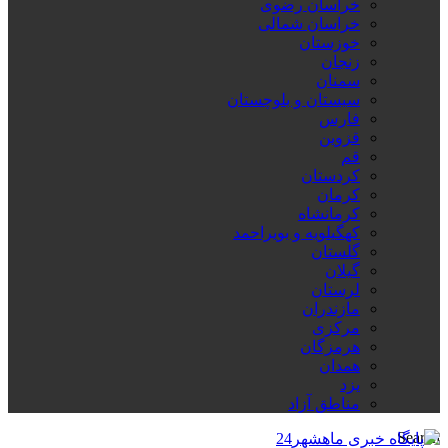
خراسان رضوی
خراسان شمالی
خوزستان
زنجان
سمنان
سیستان و بلوچستان
فارس
قزوین
قم
کردستان
کرمان
کرمانشاه
کهگیلویه و بویراحمد
گلستان
گیلان
لرستان
مازندران
مرکزی
هرمزگان
همدان
یزد
مناطق آزاد