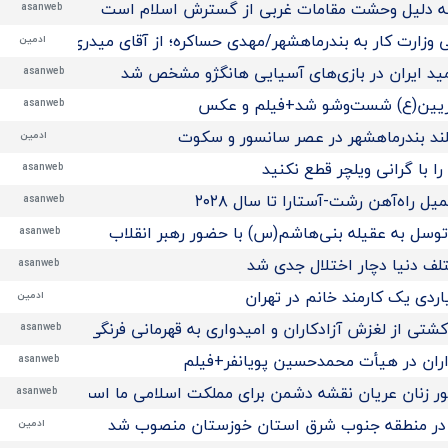
‌ به دلیل وحشت مقامات غربی از گسترش اسلام است
asanweb
 وزارت کار به بندرماهشهر/مهدی حساکره؛ از آقای میدری تشکر میک
ادمین
مید ایران در بازی‌های آسیایی هانگژو مشخص شد
asanweb
ریین(ع) شست‌وشو شد+فیلم و عکس
asanweb
ند بندرماهشهر در عصر سانسور و سکوت
ادمین
ا با گرانی ویلچر قطع نکنید
asanweb
 راه‌آهن رشت-آستارا تا سال ‌۲۰۲۸
asanweb
توسل به عقیله بنی‌هاشم(س) با حضور رهبر انقلاب
asanweb
تلف دنیا دچار اختلال جدی شد
asanweb
ادمین
تی از لغزش آزادکاران و امیدواری به قهرمانی فرنگی‌کاران نوجوان 
asanweb
اران در هیأت محمدحسین پویانفر+فیلم
asanweb
 زنان عریان نقشه دشمن برای مملکت اسلامی ما است
asanweb
در منطقه جنوب شرق استان خوزستان منصوب شد
ادمین