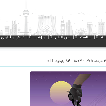
عه
سلامت
بین الملل
ورزشی
دانش و فناوری
84 بازدید
۰