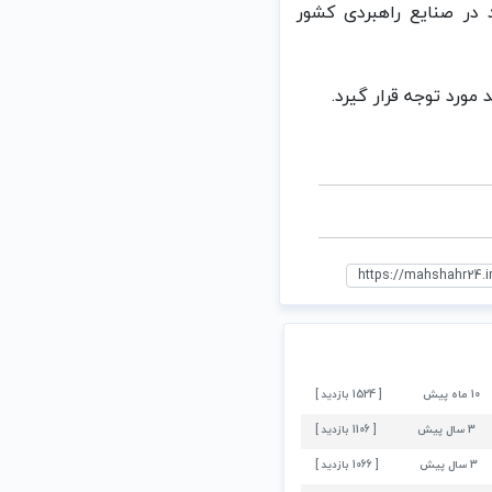
د در صنایع راهبردی کشور
 مورد توجه قرار گیرد.
 حاشیه‌های عروسی دختر علی شمخانی: نقض حریم خصوصی یا فرصتی ب
10 ماه پيش
[ 1524 بازدید ]
3 سال پيش
[ 1106 بازدید ]
3 سال پيش
[ 1066 بازدید ]