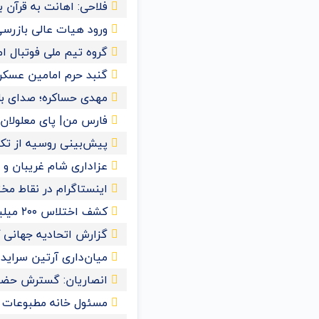
فلاحی: اهانت به قرآن
ورود هیات عالی بازرسی
گروه تیم ملی فوتبال ا
گنبد حرم امامین عسک
مهدی حساکره؛ صدای بل
فارس من| پای معلولان ر
پیش‌بینی روسیه از تکمیل
عزاداری شام غریبان و 
اینستاگرام در نقاط مخ
کشف اختلاس ۲۰۰ میلیاردی یک کارمند خانم در تهران
گزارش اتحادیه جهانی کش
میان‌داری آرتین سراید
انصاریان: گسترش حضور
مسئول خانه مطبوعات 