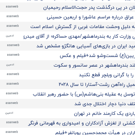
ان در پی درگذشت پدر حجت‌الاسلام رحیمیان
asanweb
راق درباره مراسم عاشورا و اربعین حسینی
asanweb
‌ به دلیل وحشت مقامات غربی از گسترش اسلام است
asanweb
 وزارت کار به بندرماهشهر/مهدی حساکره؛ از آقای میدری تشکر میک
ادمین
مید ایران در بازی‌های آسیایی هانگژو مشخص شد
asanweb
ریین(ع) شست‌وشو شد+فیلم و عکس
asanweb
ند بندرماهشهر در عصر سانسور و سکوت
ادمین
ا با گرانی ویلچر قطع نکنید
asanweb
 راه‌آهن رشت-آستارا تا سال ‌۲۰۲۸
asanweb
توسل به عقیله بنی‌هاشم(س) با حضور رهبر انقلاب
asanweb
تلف دنیا دچار اختلال جدی شد
asanweb
ادمین
تی از لغزش آزادکاران و امیدواری به قهرمانی فرنگی‌کاران نوجوان 
asanweb
اران در هیأت محمدحسین پویانفر+فیلم
asanweb