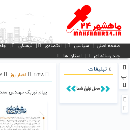
صفحه اصلی
سیاسی
اقتصادی
فرهنگی
جام
چند رسانه ای
استان ها
تبلیغات
1248
اخبار روز
۰۷ مهر ۱۴۰۴ - ۰:۵۴
پ
پیام تبریک مهندس معدولی مدیرعا