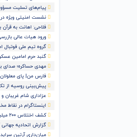
پیام‌های تسلیت مسؤول
نشست امنیتی ویژه در ع
فلاحی: اهانت به قرآن
ورود هیات عالی بازرسی
گروه تیم ملی فوتبال ا
گنبد حرم امامین عسک
مهدی حساکره؛ صدای بل
فارس من| پای معلولان ر
پیش‌بینی روسیه از تکمیل
عزاداری شام غریبان و 
اینستاگرام در نقاط مخ
کشف اختلاس ۲۰۰ میلیاردی یک کارمند خانم در تهران
گزارش اتحادیه جهانی کش
میان‌داری آرتین سراید