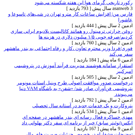
یخی گرمای هوا این هفته شکسته می‌شود
[ 793 بازدید ]
افزایش ساعات کار مترو تهران در شب‌های تاسوعا و
[ 444 بازدید ]
ی ترمینول رو همانند کاتالیست پلادیوم ایرانی سازی
یون دلاری در هزینه ها
[ 760 بازدید ]
وزیر محترم تعاون ،کار و رفاه اجتماعی به بندر ماهشهر
د
[ 184 بازدید ]
امانه هوشمند مدیریت فرآیند آموزش در پتروشیمی
[ 505 بازدید ]
صدور موافقت اصولی طرح وینیل استات مونومر
پتروشیمی فن‌آوران صادر شد/ «شفن» به باشگاه VAM دنیا
[ 792 بازدید ]
و یک خدمات جدید در آستانه سال تحصیلی
[ 534 بازدید ]
ره فعال رسانه ای بندر ماهشهر در صفحه ای
ر سابق) خبر از برنامه ای سفر دکتر پهلوانی داد
[ 167 بازدید ]
«شفارا» در خصوص جزئیات صورت های مالی