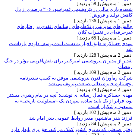
[ 58 بازدید ]
شعبده بازی مالی در پتروشیمی‌ غدیر/سود ۲۰۶ درصدی از دل
د و فروش!
[ 136 بازدید ]
دیریتی و تلاطم‌های رسانه‌ای؛ نقدی بر رفتارهای
 در تغییرات کلان
[ 65 بازدید ]
ره: طبق اخبار به دست آمده یوسف داودی بازداشت
[ 128 بازدید ]
دیران پتروشیمی امیرکبیر برای نقش‌آفرینی مؤثر در جنگ
[ 109 بازدید ]
وران فنون پتروشیمی موفق به کسب تقدیرنامه
 جایزه تعالی صنعت پتروشیمی شد
[ 79 بازدید ]
ره فعال رسانه ای نوشت: آنچه در پیام رهبری مستتر
 از یک تایید ساده، سپردن یک «مسئولیت تاریخی» به
شکیان است.
[ 102 بازدید ]
ر ماهشهر، مدیر روابط عمومی بندر امام شد
[ 84 بازدید ]
 که به برق کشور کمک می‌کند، حقِ برق پایدار دارد