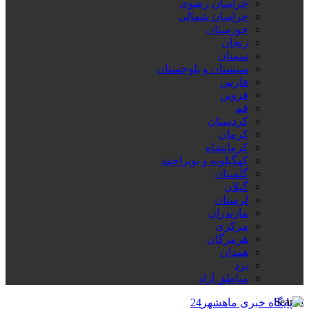
خراسان رضوی
خراسان شمالی
خوزستان
زنجان
سمنان
سیستان و بلوچستان
فارس
قزوین
قم
کردستان
کرمان
کرمانشاه
کهگیلویه و بویراحمد
گلستان
گیلان
لرستان
مازندران
مرکزی
هرمزگان
همدان
یزد
مناطق آزاد