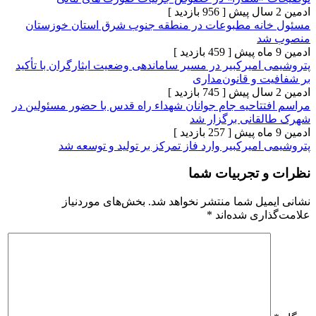
[ 956 بازدید ]
نه مطبوعات در منطقه جنوب شرق استان خوزستان
د
[ 459 بازدید ]
میرکبیر در مسیر ساماندهی وضعیت ایثارگران با تأکید
 و قانون‌مداری
[ 745 بازدید ]
تاحیه جام جوانان شهداء راه قدس با حضور مسئولین در
انی برگزار شد
[ 257 بازدید ]
میرکبیر وارد فاز تمرکز بر تولید و توسعه شد
تجربیات شما
یل شما منتشر نخواهد شد.
بخش‌های موردنیاز
ری شده‌اند
*