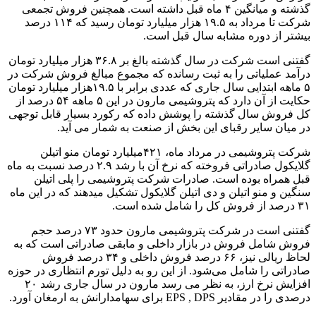
گذشته و میانگین ۴ ماه قبل داشته است. همچنین فروش تجمعی
شرکت تا مرداد به ١٩.۵ هزار میلیارد تومان رسید که ١١۴ درصد
دوره مشابه سال قبل است.
گفتنی است شرکت در سال گذشته بالغ بر ٣۶.٨ هزار میلیارد تومان
یاتی را به ثبت رسانده که مجموع مبالغ فروش شرکت در
۵ ماهه ابتدایی سال جاری که عددی برابر با ١٩.۵هزار میلیارد تومان
حکایت از آن دارد که پتروشیمی مارون در این ۵ ماهه ۵۴ درصد از
ال گذشته را پوشش داده که رکورد بسیار قابل توجهی
ایر رقبای این بخش از صنعت به شمار می آید.
شرکت پتروشیمی در مرداد ماه، ۴٢١میلیارد تومان منو اتیلن
گلایکول صادراتی فروخته که نرخ آن با رشد ٢.٩ درصد نسبت به ماه
 بوده است. صادرات شرکت پتروشیمی را پلی اتیلن
و اتیلن و دی اتیلن گلایکول تشکیل میدهند که در این ماه
گفتنی است در شرکت پتروشیمی مارون حدود ۷۳ درصد حجم
 فروش در بازار داخلی و مابقی صادراتی است که به
لحاظ ریالی نیز، ۶۶ درصد فروش داخلی و ۳۴ درصد فروش
 شامل می‌شود. از این رو به دلیل تورم انتظاری در حوزه
افزایش نرخ ارز، به نظر می رسد مارون در سال جاری رشد ٢٠
برای سهامدارانش به ارمغان آورد.