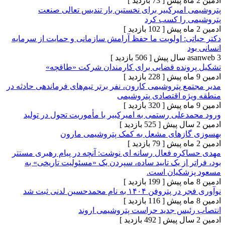
[ 73 بازدید ]
امیرکبیر برای نخستین بار تندیس تعالی صنعت
 را کسب کرد
[ 102 بازدید ]
ی: اولویت ما حفظ آرامش سازمانی و حمایت از سرمایه
[ 506 بازدید ]
نده قضایی برای کارمندان شرکت «طاقچه»
[ 228 بازدید ]
 پتروشیمی کارون، نفر برتر تیم‌های فرماندهی حادثه در
ه اقتصادی پتروشیمی
[ 320 بازدید ]
علی رستمی به امیرکبیر با مأموریت تحول در تولید
[ 525 بازدید ]
ازهای مشعل به کمک پتروشیمی مارون
[ 79 بازدید ]
ره فعال رسانه ای نوشت: آنچه در پیام رهبری مستتر
 از یک تایید ساده، سپردن یک «مسئولیت تاریخی» به
شکیان است.
[ 199 بازدید ]
۱۴ به نام محمدحسین لدنی ثبت شد
[ 116 بازدید ]
یس جدید حراست پتروشیمی اروند
[ 492 بازدید ]