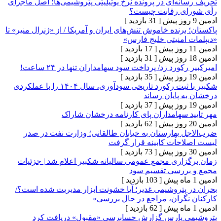
ه‌ای در پرونده نرخ یوتیلیتی پتروشیمی‌ها؛ اصل ماجرای
ی رقابت چیست؟
[ 31 بازدید ]
رنده خاموش تنش‌های ایران و آمریکا / از «ژنرال منیر» تا
امنیتی خلیج فارس»
[ 17 بازدید ]
[ 31 بازدید ]
ورد زد/ پرداخت سود سهامداران تنها در ۲۴ ساعت!
[ 35 بازدید ]
شکبیر با ثبت رکورد تاریخی سودآوری، سال ۱۴۰۴ را با عملکردی
پایان رساند
[ 37 بازدید ]
 سهامداران پای کارنامه درخشان شاراک
[ 62 بازدید ]
 بهارستان به خیابان طالقانی؛ وزارت نفت در صدر
حات کابینه قرار گرفت
[ 73 بازدید ]
اری مجمع عمومی سالیانه شکبیر اعلام شد | جزئیات
ررسی تقسیم سود
[ 103 بازدید ]
پتروشیمی غدیر؛ آیا خشونت ابزار مدیریت شده است؟/
گران، مراجع در حال بررسی»
[ 62 بازدید ]
 پارس گزارش حسابرسی «مقبول» دریافت کرد