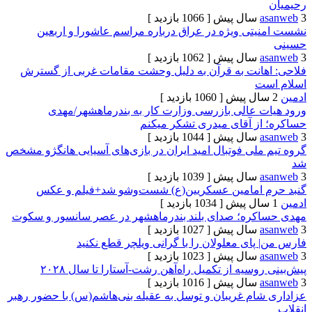
[ 1066 بازدید ]
تی ویژه در عراق درباره مراسم عاشورا و اربعین
[ 1062 بازدید ]
انت به قرآن‌ به دلیل وحشت مقامات غربی از گسترش
ت
[ 1060 بازدید ]
 عالی بازرسی وزارت کار به بندرماهشهر/مهدی
ز آقای میدری تشکر میکنم
[ 1044 بازدید ]
لی فوتبال امید ایران در بازی‌های آسیایی هانگژو مشخص
[ 1039 بازدید ]
 امامین عسکریین(ع) شست‌وشو شد+فیلم و عکس
[ 1034 بازدید ]
ره؛ صدای بلند بندرماهشهر در عصر سانسور و سکوت
[ 1027 بازدید ]
ای معلولان را با گرانی ویلچر قطع نکنید
[ 1023 بازدید ]
سیه از تکمیل راه‌آهن رشت-آستارا تا سال ‌۲۰۲۸
[ 1016 بازدید ]
ام غریبان و توسل به عقیله بنی‌هاشم(س) با حضور رهبر