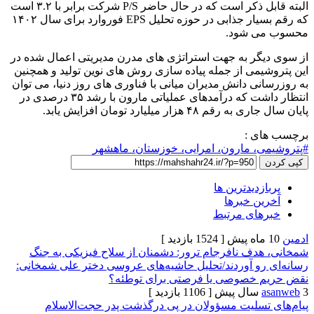
البته قابل ذکر است که در حال حاضر P/S شرکت برابر با ٣.٢ است
که رقم بسیار جذابی در حوزه تحلیل EPS فوروارد برای سال ۱۴۰۲
 شود.
گر به جهت استراتژی های مدرن مدیریتی اعمال شده در
یمی از جمله پیاده سازی روش های نوین تولید و همچنین
ی دانش مدیران میانی با فناوری های روز دنیا، می توان
انتظار داشت که درآمدهای عملیاتی مارون با رشد ٣۵ درصدی در
۴ هزار میلیارد تومان افزایش یابد.
ی :
، مارون، امرایی، خوزستان، ماهشهر
زدیدترین ها
ن خبرها
های مرتبط
[ 1524 بازدید ]
دف نافرجام ترور: دشمنان از سلاح فیزیکی به جنگ
رو آوردند/تحلیل حاشیه‌های عروسی دختر علی شمخانی:
 خصوصی یا فرصتی برای توطئه؟
[ 1106 بازدید ]
تسلیت مسؤولان در پی درگذشت پدر حجت‌الاسلام