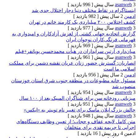
[ 996 بازدید ]
 در نقاط مختلف دنیا دچار اختلال جدی شد
[ 982 بازدید ]
د خانم در تهران
[ 977 بازدید ]
ادیه جهانی کشتی از لغزش آزادکاران و امیدواری به
نگی‌کاران نوجوان ایران
[ 969 بازدید ]
آرتین سرایداران در هیأت محمدحسین پویانفر+فیلم
[ 961 بازدید ]
 گسترش حضور زنان عریان نقشه دشمن برای مملکت
ا است
[ 956 بازدید ]
نه مطبوعات در منطقه جنوب شرق استان خوزستان
د
[ 954 بازدید ]
خانه سن برای شناگران المپیک بعد از ۱۰۰ سال
[ 951 بازدید ]
ایلان ماسک برای تغییر نام توییتر به «ایکس»
[ 948 بازدید ]
لایحه عفاف و حجاب؛ از تعیین وظایف دستگاه‌های
جریمه نقدی برای متخلفان
[ 16 بازدید ]