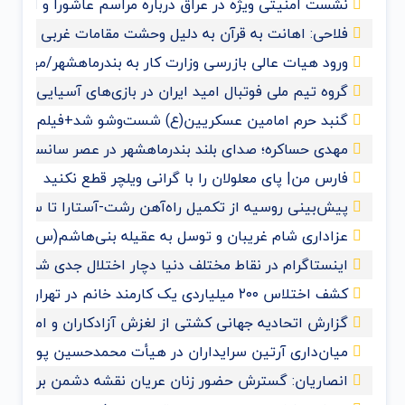
نشست امنیتی ویژه در عراق درباره مراسم عاشورا و اربعی
فلاحی: اهانت به قرآن‌ به دلیل وحشت مقامات غربی از گ
ورود هیات عالی بازرسی وزارت کار به بندرماهشهر/مهدی ح
گروه تیم ملی فوتبال امید ایران در بازی‌های آسیایی ها
گنبد حرم امامین عسکریین(ع) شست‌وشو شد+فیلم و عک
مهدی حساکره؛ صدای بلند بندرماهشهر در عصر سانسور و 
فارس من| پای معلولان را با گرانی ویلچر قطع نکنید
پیش‌بینی روسیه از تکمیل راه‌آهن رشت-آستارا تا سال ‌۲۰۲۸
عزاداری شام غریبان و توسل به عقیله بنی‌هاشم(س) با حض
اینستاگرام در نقاط مختلف دنیا دچار اختلال جدی شد
کشف اختلاس ۲۰۰ میلیاردی یک کارمند خانم در تهران
گزارش اتحادیه جهانی کشتی از لغزش آزادکاران و امیدواری 
میان‌داری آرتین سرایداران در هیأت محمدحسین پویانفر+
انصاریان: گسترش حضور زنان عریان نقشه دشمن برای مم