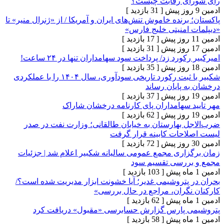
ی رقابت چیست؟
[ 31 بازدید ]
رنده خاموش تنش‌های ایران و آمریکا / از «ژنرال منیر» تا
امنیتی خلیج فارس»
[ 17 بازدید ]
[ 31 بازدید ]
ورد زد/ پرداخت سود سهامداران تنها در ۲۴ ساعت!
[ 35 بازدید ]
شکبیر با ثبت رکورد تاریخی سودآوری، سال ۱۴۰۴ را با عملکردی
پایان رساند
[ 37 بازدید ]
 سهامداران پای کارنامه درخشان شاراک
[ 62 بازدید ]
 بهارستان به خیابان طالقانی؛ وزارت نفت در صدر
حات کابینه قرار گرفت
[ 72 بازدید ]
اری مجمع عمومی سالیانه شکبیر اعلام شد | جزئیات
ررسی تقسیم سود
[ 103 بازدید ]
پتروشیمی غدیر؛ آیا خشونت ابزار مدیریت شده است؟/
گران، مراجع در حال بررسی»
[ 62 بازدید ]
 پارس گزارش حسابرسی «مقبول» دریافت کرد
[ 58 بازدید ]