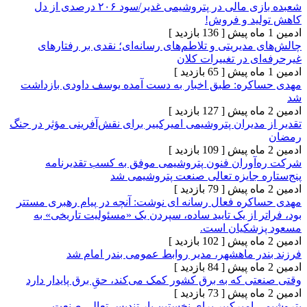
شعبده بازی مالی در پتروشیمی‌ غدیر/سود ۲۰۶ درصدی از دل
د و فروش!
[ 136 بازدید ]
دیریتی و تلاطم‌های رسانه‌ای؛ نقدی بر رفتارهای
 در تغییرات کلان
[ 65 بازدید ]
ره: طبق اخبار به دست آمده یوسف داودی بازداشت
[ 127 بازدید ]
دیران پتروشیمی امیرکبیر برای نقش‌آفرینی مؤثر در جنگ
[ 109 بازدید ]
وران فنون پتروشیمی موفق به کسب تقدیرنامه
 جایزه تعالی صنعت پتروشیمی شد
[ 79 بازدید ]
ره فعال رسانه ای نوشت: آنچه در پیام رهبری مستتر
 از یک تایید ساده، سپردن یک «مسئولیت تاریخی» به
شکیان است.
[ 102 بازدید ]
ر ماهشهر، مدیر روابط عمومی بندر امام شد
[ 84 بازدید ]
 که به برق کشور کمک می‌کند، حقِ برق پایدار دارد
[ 73 بازدید ]
امیرکبیر برای نخستین بار تندیس تعالی صنعت