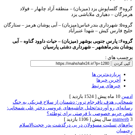
۴: گلساپوش یزد (میزبان) – منطقه آزاد چابهار – فولاد
 دهیاری ملاباشی یزد
۵: شهرداری بندرعباس(میزبان) – آبی پوشان هرمز – ستارگان
 کیش – شهدا عنبرآباد
۶: پارس جنوبی بوشهر (میزبان) – حیات داوود گناوه – آبی
رماهشهر – شهرداری دشتی پارسیان
ی :
زدیدترین ها
ن خبرها
های مرتبط
[ 1524 بازدید ]
دف نافرجام ترور: دشمنان از سلاح فیزیکی به جنگ
رو آوردند/تحلیل حاشیه‌های عروسی دختر علی شمخانی:
 خصوصی یا فرصتی برای توطئه؟
[ 1106 بازدید ]
تسلیت مسؤولان در پی درگذشت پدر حجت‌الاسلام