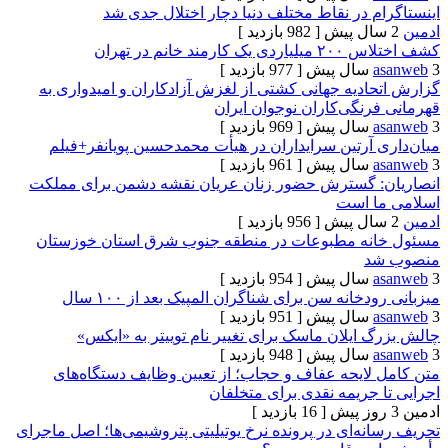
 در نقاط مختلف دنیا دچار اختلال جدی شد
[ 982 بازدید ]
د خانم در تهران
[ 977 بازدید ]
ادیه جهانی کشتی از لغزش آزادکاران و امیدواری به
نگی‌کاران نوجوان ایران
[ 969 بازدید ]
آرتین سرایداران در هیأت محمدحسین پویانفر+فیلم
[ 961 بازدید ]
 گسترش حضور زنان عریان نقشه دشمن برای مملکت
ا است
[ 956 بازدید ]
نه مطبوعات در منطقه جنوب شرق استان خوزستان
د
[ 954 بازدید ]
خانه سن برای شناگران المپیک بعد از ۱۰۰ سال
[ 951 بازدید ]
ایلان ماسک برای تغییر نام توییتر به «ایکس»
[ 948 بازدید ]
لایحه عفاف و حجاب؛ از تعیین وظایف دستگاه‌های
جریمه نقدی برای متخلفان
[ 16 بازدید ]
ه‌ای در پرونده نرخ یوتیلیتی پتروشیمی‌ها؛ اصل ماجرای