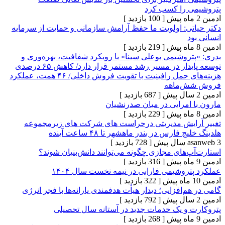
 را کسب کرد
[ 100 بازدید ]
ی: اولویت ما حفظ آرامش سازمانی و حمایت از سرمایه
[ 219 بازدید ]
وشیمی بوعلی سینا» با رویکرد شفافیت، بهره‌وری و
توسعه پایدار در مسیر رشد مستمر قرار دارد/ کاهش ۶۵ درصدی
هزینه‌های حمل رافینیت با تقویت فروش داخلی/ ۴۶ همت، عملکرد
‌ماهه
[ 687 بازدید ]
امرایی در میان صدرنشیان
[ 229 بازدید ]
یش مدیریتی درحراست های شرکت های زیرمجموعه
ارس در بندر ماهشهر تا ۴۸ ساعت آینده
[ 728 بازدید ]
های مجازی چگونه می‌توانند دانش‌بنیان شوند؟
[ 316 بازدید ]
وشیمی فارابی در نیمه نخست سال ۱۴۰۴
[ 322 بازدید ]
‌افزایی؛ دیدار هیأت هدفمندی یارانه‌ها با فجر انرژی
[ 792 بازدید ]
و یک خدمات جدید در آستانه سال تحصیلی
[ 268 بازدید ]