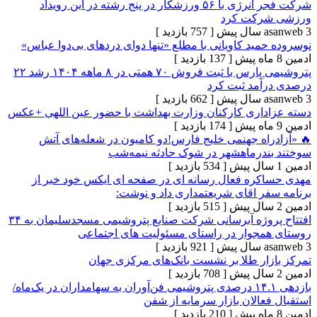
شرکت فجر انرژی با ۵۶ ورزشکار در پنج رشته در این رویداد
رکت کرد
[ 757 بازدید ]
ید کاویانی با مطلع «تنها دوای دردهای بی‌دوا عباس»
[ 137 بازدید ]
پتروشیمی پارس با ثبت فروش ۷۰ همتی در ۸ ماهه ۱۴۰۴ رشد ۲۲
مد ثبت کرد
[ 662 بازدید ]
اری کارکنان وزارت بهداشت با حضور عین اللهی +عکس
[ 174 بازدید ]
اه جهنمی خلیج فارس!دو کامیون در شعله‌های آتش
درماهشهر در شوک حادثه نیمه‌شب
[ 534 بازدید ]
ره فعال رسانه ای در صفحه ای ایکس خود خبر از
ر اقای شریعتمداری داد و نوشت:
[ 515 بازدید ]
افتتاح پروژه آبرسانی شرکت صنایع پتروشیمی مسجدسلیمان به ۳۴
جوار در راستای مسئولیت های اجتماعی
[ 921 بازدید ]
ار طلا بر نشست‌ بانک‌های مرکزی جهان
[ 708 بازدید ]
بازدهی ۱۴.۱ درصدی پتروشیمی فن‌آوران به سهامداران در یک‌ماه/
الان بازار سرمایه از شفن
[ 210 بازدید ]