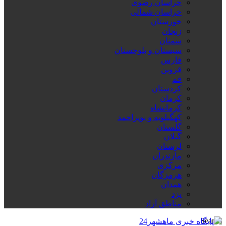
خراسان رضوی
خراسان شمالی
خوزستان
زنجان
سمنان
سیستان و بلوچستان
فارس
قزوین
قم
کردستان
کرمان
کرمانشاه
کهگیلویه و بویراحمد
گلستان
گیلان
لرستان
مازندران
مرکزی
هرمزگان
همدان
یزد
مناطق آزاد