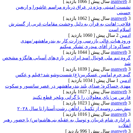
[ 1066 بازدید ]
تی ویژه در عراق درباره مراسم عاشورا و اربعین
[ 1062 بازدید ]
انت به قرآن‌ به دلیل وحشت مقامات غربی از گسترش
ت
[ 1060 بازدید ]
 عالی بازرسی وزارت کار به بندرماهشهر/مهدی
ز آقای میدری تشکر میکنم
[ 1044 بازدید ]
لی فوتبال امید ایران در بازی‌های آسیایی هانگژو مشخص
[ 1039 بازدید ]
 امامین عسکریین(ع) شست‌وشو شد+فیلم و عکس
[ 1034 بازدید ]
ره؛ صدای بلند بندرماهشهر در عصر سانسور و سکوت
[ 1027 بازدید ]
ای معلولان را با گرانی ویلچر قطع نکنید
[ 1023 بازدید ]
سیه از تکمیل راه‌آهن رشت-آستارا تا سال ‌۲۰۲۸
[ 1016 بازدید ]
ام غریبان و توسل به عقیله بنی‌هاشم(س) با حضور رهبر
[ 996 بازدید ]