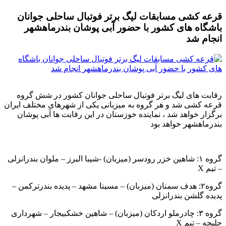
 مسابقات لیگ برتر فوتبال ساحلی جوانان
ای کشور با حضور آبی پوشان بندرماهشهر
 لیگ برتر فوتبال ساحلی جوانان کشور در شش گروه
شد و هر گروه به میزبانی یکی از شهرهای مختلف ایران
هد شد ، نماینده خوزستان در این رقابت ها آبی پوشان
 خواهد بود
ه ۱: شاهین خزر رودسر (میزبان) -شیبا البرز – ملوان بندرانزلی
۲: هدف سمنان (میزبان) – مسینا مشهد – پدیده بندرترکمن –
 بندرانزلی
ه ۳: چادرملو اردکان (میزبان) – شاهین خشکبیجار – شهرداری
 X